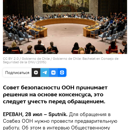
CC BY 2.0
/
Gobierno de Chile
/
Gobierno de Chile: Bachelet en Consejo de
Seguridad de la ONU (2015)
Подписаться
Совет безопасности ООН принимает
решения на основе консенсуса, это
следует учесть перед обращением.
ЕРЕВАН, 28 июл – Sputnik.
Для обращения в
Совбез ООН нужно провести предварительную
работу. Об этом в интервью Общественному