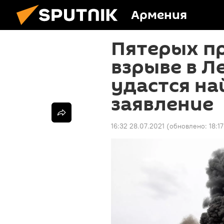
Армения
Пятерых п
взрыве в Л
удастся на
заявление
16:32 28.07.2021
(обновлено:
18:1