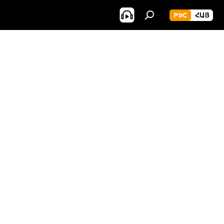
РУС
ՀԱՅ