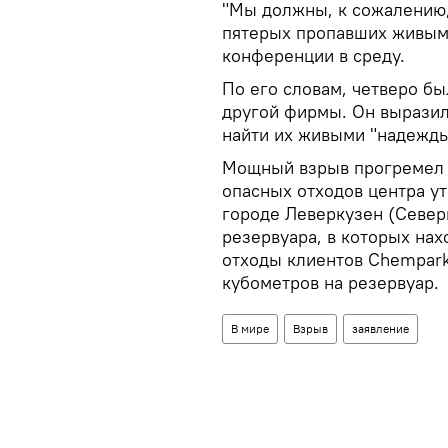
"Мы должны, к сожалению, 
пятерых пропавших живыми
конференции в среду.
По его словам, четверо бы
другой фирмы. Он выразил
найти их живыми "надежды
Мощный взрыв прогремел в
опасных отходов центра у
городе Леверкузен (Север
резервуара, в которых на
отходы клиентов Chempark
кубометров на резервуар.
В мире
Взрыв
заявление