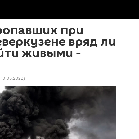
ропавших при
еверкузене вряд ли
йти живыми -
7 10.06.2022
)