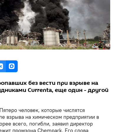
опавших без вести при взрыве на
дниками Currenta, еще один - другой
Пятеро человек, которые числятся
ле взрыва на химическом предприятии в
рее всего, погибли, заявил директор
лежит промзона Chempark. Его слова