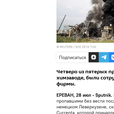
©
REUTERS
/ SOE ZEYA TUN
Подписаться
Четверо из пятерых пр
химзаводе, были сотру
фирмы.
ЕРЕВАН, 28 июл - Sputnik.
пропавшими без вести пос
немецком Леверкузене, ско
Currenta, которой принад