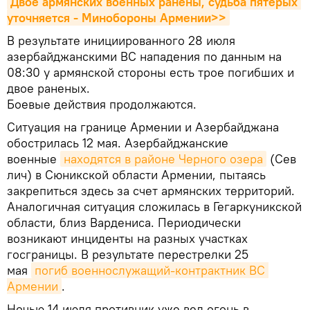
Двое армянских военных ранены, судьба пятерых 
уточняется - Минобороны Армении>>
В результате инициированного 28 июля
азербайджанскими ВС нападения по данным на
08:30 у армянской стороны есть трое погибших и
двое раненых.
Боевые действия продолжаются.
Ситуация на границе Армении и Азербайджана
обострилась 12 мая. Азербайджанские
военные
находятся в районе Черного озера
(Сев
лич) в Сюникской области Армении, пытаясь
закрепиться здесь за счет армянских территорий.
Аналогичная ситуация сложилась в Гегаркуникской
области, близ Вардениса. Периодически
возникают инциденты на разных участках
госграницы. В результате перестрелки 25
мая
погиб военнослужащий-контрактник ВС 
Армении
.
Ночью 14 июля противник уже вел огонь в