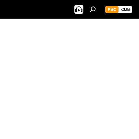
РУС
ՀԱՅ