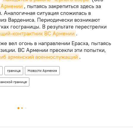
Армении
, пытаясь закрепиться здесь за
. Аналогичная ситуация сложилась в
близ Вардениса. Периодически возникают
ках госграницы. В результате перестрелки
ащий-контрактник ВС Армении
.
же вел огонь в направлении Ерасха, пытаясь
озиции. ВС Армении пресекли эти попытки,
гиб армянский военнослужащий
.
граница
Новости Армения
жанской границе