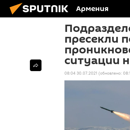
Армения
Подраздел
пресекли 
проникнов
ситуации н
08:04 30.07.2021
(обновлено:
08: