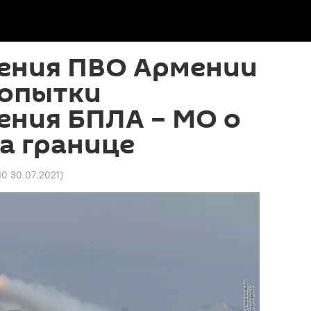
ения ПВО Армении
попытки
ения БПЛА – МО о
а границе
10 30.07.2021
)