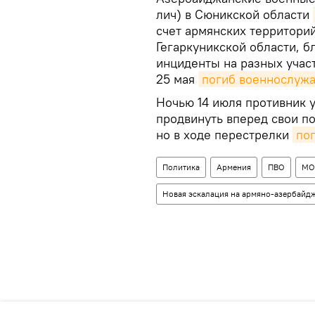
лич) в Сюникской области
счет армянских территорий
Гегаркуникской области, 
инциденты на разных участ
25 мая
погиб военнослуж
Ночью 14 июля противник у
продвинуть вперед свои п
но в ходе перестрелки
по
Политика
Армения
ПВО
МО
Новая эскалация на армяно-азербайд