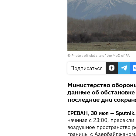
© Photo :
official site of the MoD of RA
Подписаться
Министерство оборон
данные об обстановке 
последние дни сохран
ЕРЕВАН, 30 июл — Sputnik.
начиная с 23:00, пресекл
воздушное пространство р
границы с Азербайджаном.