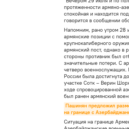
"Вечером 29 июля и по по
протяженности армяно-аз
спокойная и находится по
говорится в сообщении об
Напомним, рано утром 28 
армянские позиции с помо
крупнокалиберного оружия
армянский пост, однако в 
стороны противник был от
значительные потери. С а
четверо военнослужащих. 
России была достигнута д
участке Сотк – Верин Шорж
ходе спровоцированной а
был ранен армянский вое
Пашинян предложил разме
на границе с Азербайджа
Ситуация на границе Арме
Азербайджанские военны