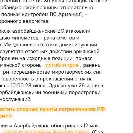
ложению на 07:00 30 июля ситуация на всей
ербайджанской границы относительно
д полным контролем ВС Армении", -
оронного ведомства.
июля азербайджанские ВС атаковали
щью минометов, гранатометов и
. Им удалось захватить доминирующий
результате ответных действий армянской
брошен на исходные позиции, понеся
рмянской стороны
погибли трое
, ранены
При посредничестве миротворческих сил
оговоренность о прекращении огня на
а с 10:00 28 июля. Однако уже 29 июля в
зербайджанскими военными перестрелки
ннослужащий.
стить опорные пункты пограничников РФ 
ном>>
нии и Азербайджана обострилась 12 мая.
е
находятся в районе Черного озера
(Сев