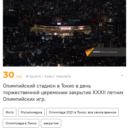
30
/30
© Sputnik / Asatur Yesayants
Олимпийский стадион в Токио в день
торжественной церемонии закрытия XXXII летних
Олимпийских игр.
Фото
Мультимедиа
Олимпада 2021 в Токио: все самое важное
Олимпиада в Токио
закрытие