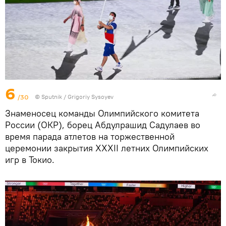
6
/30
© Sputnik / Grigoriy Sysoyev
Знаменосец команды Олимпийского комитета
России (ОКР), борец Абдулрашид Садулаев во
время парада атлетов на торжественной
церемонии закрытия XXXII летних Олимпийских
игр в Токио.