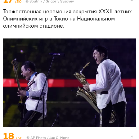
/30
© Sputnik / Grigoriy Sysoyev
Торжественная церемония закрытия XXXII летних
Олимпийских игр в Токио на Национальном
олимпийском стадионе.
18
/30
© AP Photo / Jae C. Hong