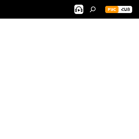
РУС
ՀԱՅ