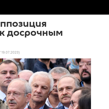
оппозиция
 к досрочным
7 19.07.2023
)