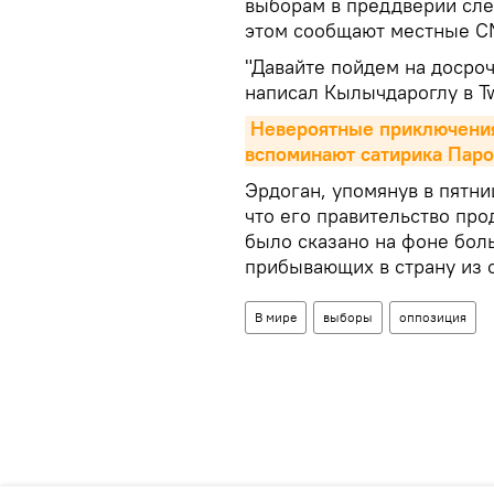
выборам в преддверии сле
этом сообщают местные С
"Давайте пойдем на досро
написал Кылычдароглу в Tw
Невероятные приключения 
вспоминают сатирика Пар
Эрдоган, упомянув в пятни
что его правительство пр
было сказано на фоне бол
прибывающих в страну из 
В мире
выборы
оппозиция