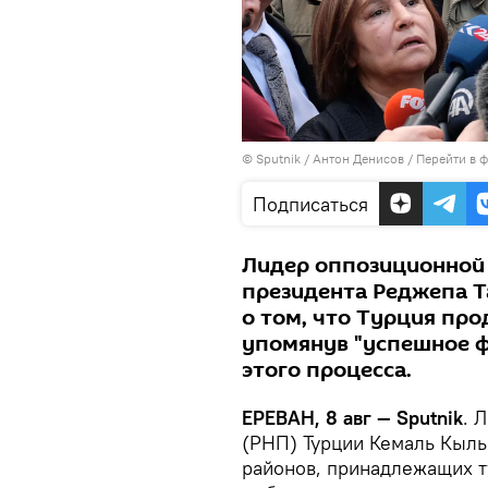
© Sputnik / Антон Денисов
/
Перейти в 
Подписаться
Лидер оппозиционной 
президента Реджепа Т
о том, что Турция пр
упомянув "успешное 
этого процесса.
ЕРЕВАН, 8 авг — Sputnik
. 
(РНП) Турции Кемаль Кылы
районов, принадлежащих т