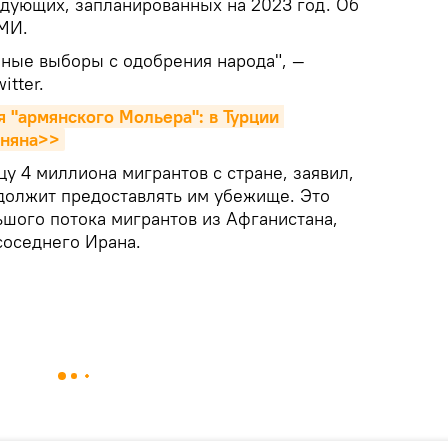
дующих, запланированных на 2023 год. Об
МИ.
чные выборы с одобрения народа", —
itter.
"армянского Мольера": в Турции 
оняна>>
цу 4 миллиона мигрантов с стране, заявил,
одолжит предоставлять им убежище. Это
ьшого потока мигрантов из Афганистана,
соседнего Ирана.