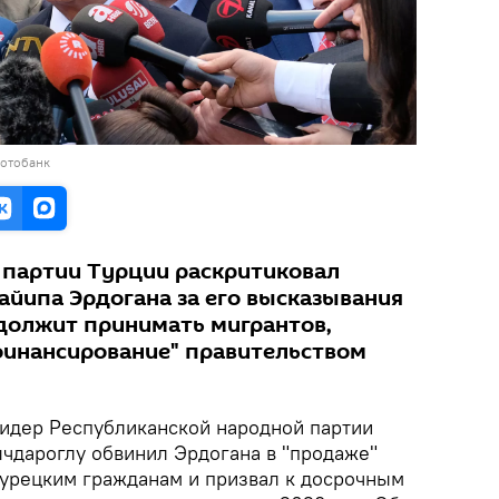
фотобанк
партии Турции раскритиковал
айипа Эрдогана за его высказывания
одолжит принимать мигрантов,
финансирование" правительством
Лидер Республиканской народной партии
чдароглу обвинил Эрдогана в "продаже"
урецким гражданам и призвал к досрочным