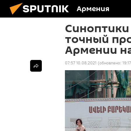
Армения
Синоптики
точный про
Армении на
07:57 10.08.2021
(обновлено:
19:1