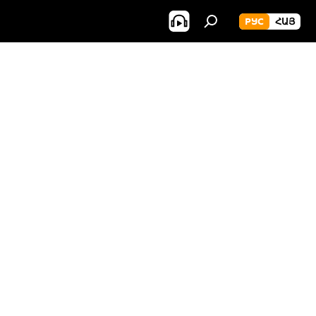
РУС
ՀԱՅ