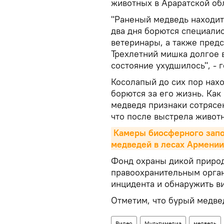
животных в Араратской об
"Раненый медведь находит
два дня борются специал
ветеринары, а также предс
Трехлетний мишка долгое 
состояние ухудшилось", - 
Косолапый до сих пор нах
борются за его жизнь. Как
медведя признаки сотрясен
что после выстрела животн
Камеры биосферного запо
медведей в лесах Армени
Фонд охраны дикой природ
правоохранительным орган
инцидента и обнаружить в
Отметим, что бурый медве
Видео
Мультимедиа
медведь