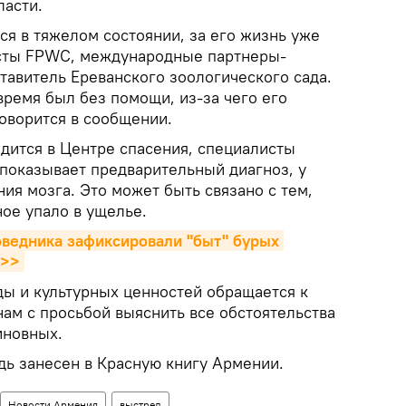
ласти.
ся в тяжелом состоянии, за его жизнь уже
исты FPWC, международные партнеры-
тавитель Ереванского зоологического сада.
время был без помощи, из-за чего его
говорится в сообщении.
одится в Центре спасения, специалисты
 показывает предварительный диагноз, у
ия мозга. Это может быть связано с тем,
ое упало в ущелье.
ведника зафиксировали "быт" бурых 
и>>
ы и культурных ценностей обращается к
ам с просьбой выяснить все обстоятельства
иновных.
дь занесен в Красную книгу Армении.
Новости Армения
выстрел