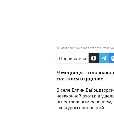
©
Facebook / Foundation for the Preservat
Подписаться
У медведя – признаки 
скатился в ущелье.
В селе Елпин Вайоцдзорск
незаконной охоты: в ущел
огнестрельным ранением,
культурных ценностей.