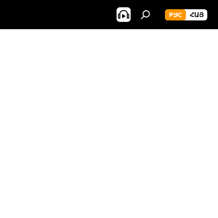
РУС
ՀԱՅ