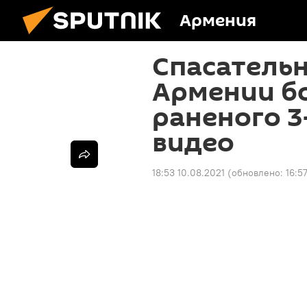
Армения
Спасательн
Армении б
раненого 3
видео
18:53 10.08.2021
(обновлено:
16:5