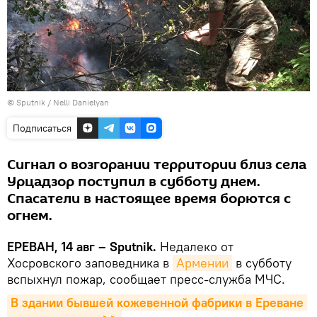
© Sputnik / Nelli Danielyan
Подписаться
Сигнал о возгорании территории близ села
Урцадзор поступил в субботу днем.
Спасатели в настоящее время борются с
огнем.
ЕРЕВАН, 14 авг – Sputnik.
Недалеко от
Хосровского заповедника в
Армении
в субботу
вспыхнул пожар, сообщает пресс-служба МЧС.
В здании бывшей кожевенной фабрики в Ереване 