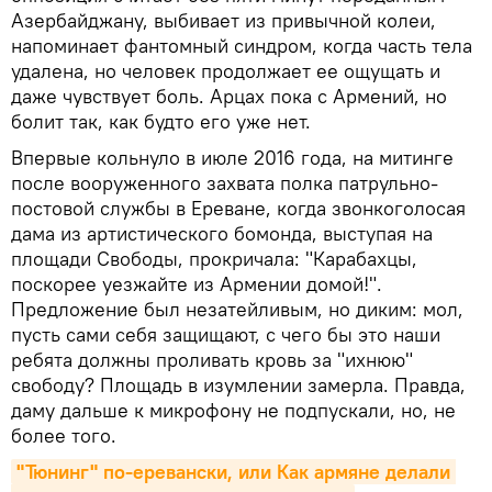
Азербайджану, выбивает из привычной колеи,
напоминает фантомный синдром, когда часть тела
удалена, но человек продолжает ее ощущать и
даже чувствует боль. Арцах пока с Армений, но
болит так, как будто его уже нет.
Впервые кольнуло в июле 2016 года, на митинге
после вооруженного захвата полка патрульно-
постовой службы в Ереване, когда звонкоголосая
дама из артистического бомонда, выступая на
площади Свободы, прокричала: "Карабахцы,
поскорее уезжайте из Армении домой!".
Предложение был незатейливым, но диким: мол,
пусть сами себя защищают, с чего бы это наши
ребята должны проливать кровь за "ихнюю"
свободу? Площадь в изумлении замерла. Правда,
даму дальше к микрофону не подпускали, но, не
более того.
"Тюнинг" по-еревански, или Как армяне делали 