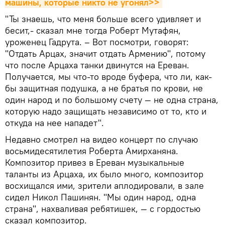
машины, которые никто не угонял>>
"Ты знаешь, что меня больше всего удивляет и
бесит,- сказал мне тогда Роберт Мутафян,
уроженец Гадрута. – Вот посмотри, говорят:
"Отдать Арцах, значит отдать Армению", потому
что после Арцаха танки двинутся на Ереван.
Получается, мы что-то вроде буфера, что ли, как-
бы защитная подушка, а не братья по крови, не
один народ и по большому счету — не одна страна,
которую надо защищать независимо от то, кто и
откуда на нее нападет".
Недавно смотрел на видео концерт по случаю
восьмидесятилетия Роберта Амирханяна.
Композитор привез в Ереван музыкальные
таланты из Арцаха, их было много, композитор
восхищался ими, зрители аплодировали, в зале
сидел Никол Пашинян. "Мы один народ, одна
страна", нахваливая ребятишек, — с гордостью
сказал композитор.