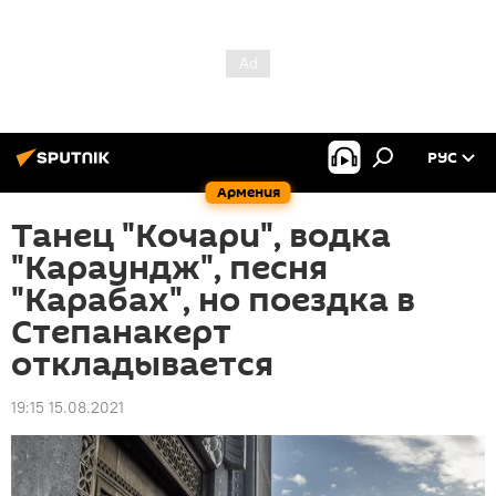
РУС
Армения
Танец "Кочари", водка
"Караундж", песня
"Карабах", но поездка в
Степанакерт
откладывается
19:15 15.08.2021