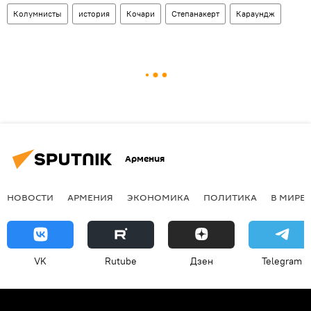
Колумнисты
история
Кочари
Степанакерт
Караундж
Армения
НОВОСТИ
АРМЕНИЯ
ЭКОНОМИКА
ПОЛИТИКА
В МИРЕ
VK
Rutube
Дзен
Telegram