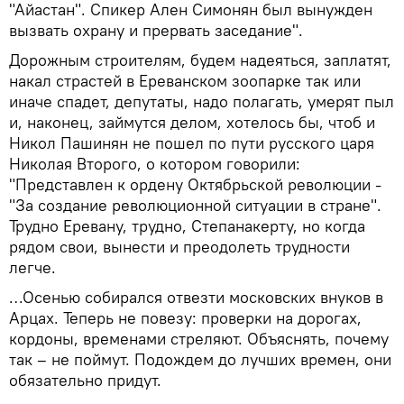
"Айастан". Спикер Ален Симонян был вынужден
вызвать охрану и прервать заседание".
Дорожным строителям, будем надеяться, заплатят,
накал страстей в Ереванском зоопарке так или
иначе спадет, депутаты, надо полагать, умерят пыл
и, наконец, займутся делом, хотелось бы, чтоб и
Никол Пашинян не пошел по пути русского царя
Николая Второго, о котором говорили:
"Представлен к ордену Октябрьской революции -
"За создание революционной ситуации в стране".
Трудно Еревану, трудно, Степанакерту, но когда
рядом свои, вынести и преодолеть трудности
легче.
…Осенью собирался отвезти московских внуков в
Арцах. Теперь не повезу: проверки на дорогах,
кордоны, временами стреляют. Объяснять, почему
так – не поймут. Подождем до лучших времен, они
обязательно придут.