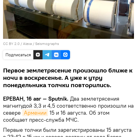
CC BY 2.0
/
Alexa
/
Seismographs
Подписаться
Первое землетрясение произошло ближе к
ночи в воскресенье. А уже к утру
понедельника толчки повторились.
ЕРЕВАН, 16 авг — Sputnik.
Два землетрясения
магнитудой 3,3 и 4,5 соответственно произошли на
севере
Армении
15 и 16 августа. Об этом
сообщает пресс-служба МЧС.
Первые толчки были зарегистрированы 15 августа
в 23:42 в 15 км к северо-востоку от села Бавра