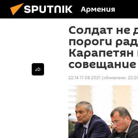
Армения
Солдат не 
пороги рад
Карапетян 
совещание
22:14 17.08.2021
(обновлено:
22:2