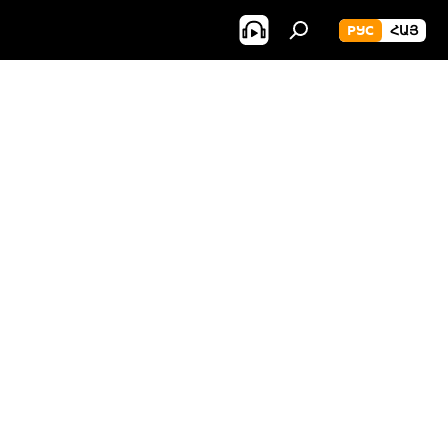
РУС
ՀԱՅ