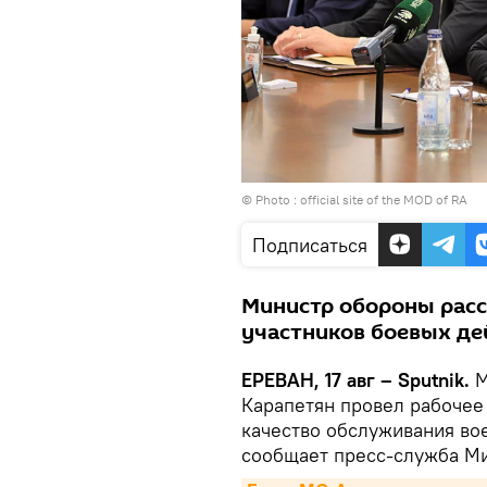
© Photo :
official site of the MOD of RA
Подписаться
Министр обороны расс
участников боевых де
ЕРЕВАН, 17 авг – Sputnik.
М
Карапетян провел рабочее
качество обслуживания во
сообщает пресс-служба М