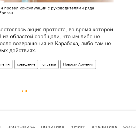
н провел консультации с руководителями ряда
 Еревaн
остоялась акция протеста, во время которой
 из областей сообщали, что им либо не
осле возвращения из Карабаха, либо там не
вых действиях.
петян
совещание
справка
Новости Армения
Я
ЭКОНОМИКА
ПОЛИТИКА
В МИРЕ
АНАЛИТИКА
ФОТО