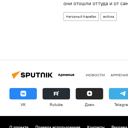
они отошли оттуда и от са
Нагорный Карабах
войска
Армения
НОВОСТИ
АРМЕНИ
VK
Rutube
Дзен
Telegr
О проекте
Правила использования
Контакты
Реклама