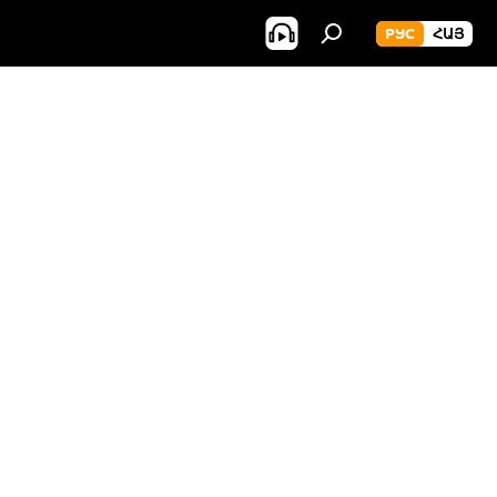
РУС
ՀԱՅ