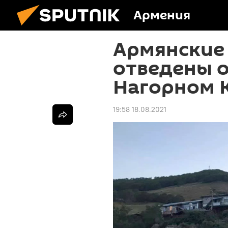
Армения
Армянские
отведены о
Нагорном К
19:58 18.08.2021