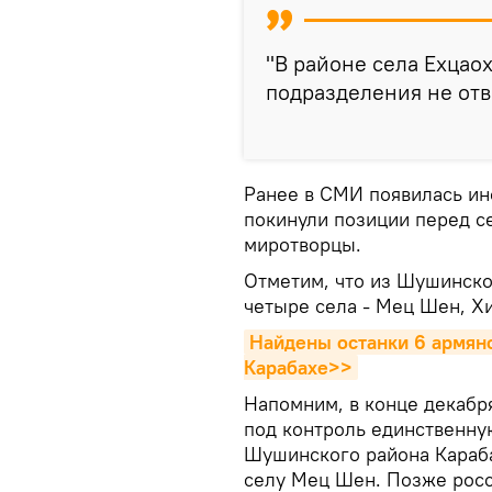
"В районе села Ехцао
подразделения не отв
Ранее в СМИ появилась ин
покинули позиции перед се
миротворцы.
Отметим, что из Шушинско
четыре села - Мец Шен, Хи
Найдены останки 6 армян
Карабахе>>
Напомним, в конце декабр
под контроль единственну
Шушинского района Караба
селу Мец Шен. Позже росс