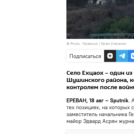
© Photo :
Facebook / Гегам Степанян
Подписаться
Село Ехцаох – один и
Шушинского района, к
контролем после войн
ЕРЕВАН, 18 авг – Sputnik
. 
тех позициях, на которых 
заместитель начальника Г
майор Эдвард Асрян журна