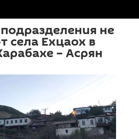
 подразделения не
т села Ехцаох в
арабахе – Асрян