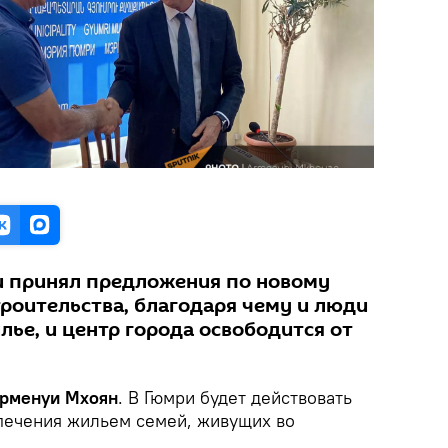
 принял предложения по новому
роительства, благодаря чему и люди
ье, и центр города освободится от
 Арменуи Мхоян
. В Гюмри будет действовать
печения жильем семей, живущих во