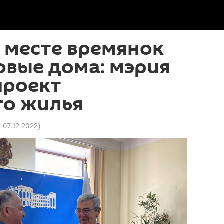
 месте времянок
овые дома: мэрия
проект
го жилья
1 07.12.2022
)