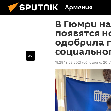
Армения
В Гюмри на
появятся н
одобрила 
социально
18:28 19.08.2021
(обновлено:
20:5