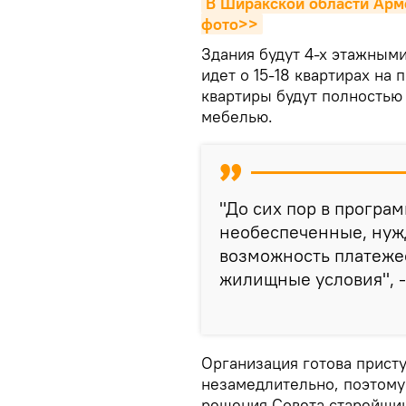
В Ширакской области Арме
фото>>
Здания будут 4-х этажными
идет о 15-18 квартирах на 
квартиры будут полностью
мебелью.
"До сих пор в програ
необеспеченные, нуж
возможность платеже
жилищные условия", -
Организация готова прист
незамедлительно, поэтому
решения Совета старейшин