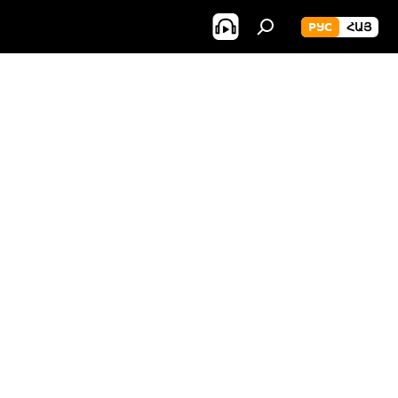
РУС
ՀԱՅ