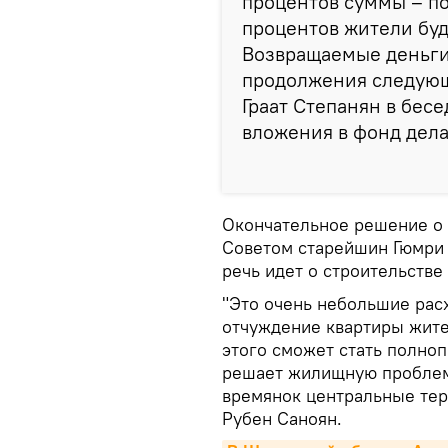
процентов суммы – по
процентов жители буду
Возвращаемые деньги
продолжения следующи
Граат Степанян в бесе
вложения в фонд дел
Окончательное решение о 
Советом старейшин Гюмри 
речь идет о строительстве 
"Это очень небольшие рас
отчуждение квартиры жител
этого сможет стать полно
решает жилищную проблему
времянок центральные тер
Рубен Саноян.