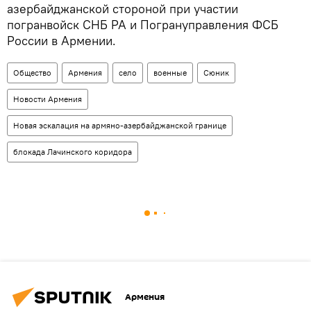
азербайджанской стороной при участии
погранвойск СНБ РА и Погрануправления ФСБ
России в Армении.
Общество
Армения
село
военные
Сюник
Новости Армения
Новая эскалация на армяно-азербайджанской границе
блокада Лачинского коридора
Армения