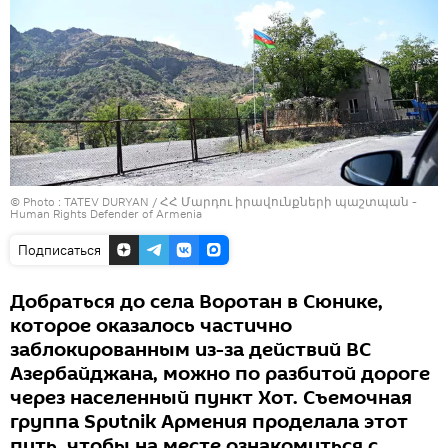
© Photo : TATEV DURYAN / ՀՀ Մարդու իրավունքների պաշտպան -
Human Rights Defender of Armenia
Подписаться
Добраться до села Воротан в Сюнике,
которое оказалось частично
заблокированным из-за действий ВС
Азербайджана, можно по разбитой дороге
через населенный пункт Хот. Съемочная
группа Sputnik Армения проделала этот
путь, чтобы на месте ознакомиться с