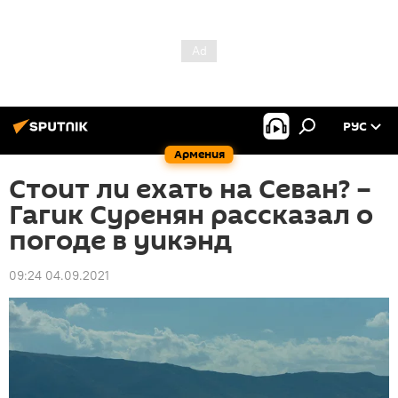
РУС
Армения
Стоит ли ехать на Севан? –
Гагик Суренян рассказал о
погоде в уикэнд
09:24 04.09.2021