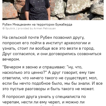
Рубен Мнацаканян на территории Бужабердa
© Sputnik / provided by Armen Petrosyan
На сельской почте Рубен позвонил другу,
попросил его пойти в институт археологии и
узнать, стоит ли вообще все это везти в город.
Друг согласился, и они договорились созвониться
вечером.
"Вечером я звоню и спрашиваю: "ну, что,
насколько это ценно?" А друг говорит, ему там
ответили, что ничего такого не существует, мол,
если бы нечто подобное было, мы бы знали. И все
это пустые разговоры и быть такого не может.
Я попросил друга узнать у специалиста по
черепам, нести ли ему череп, и можно ли