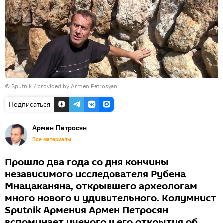
© Sputnik / provided by Armen Petrosyan
Подписаться
Армен Петросян
Все материалы
Прошло два года со дня кончины
независимого исследователя Рубена
Мнацаканяна, открывшего археологам
много нового и удивительного. Колумнист
Sputnik Армения Армен Петросян
вспоминает ученого и его открытия об