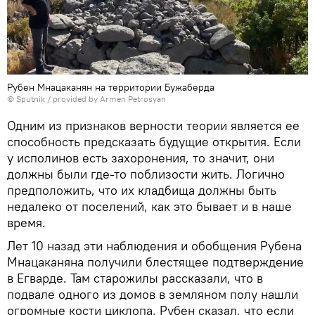
Рубен Мнацаканян на территории Бужабердa
© Sputnik / provided by Armen Petrosyan
Одним из признаков верности теории является ее
способность предсказать будущие открытия. Если
у исполинов есть захоронения, то значит, они
должны были где-то поблизости жить. Логично
предположить, что их кладбища должны быть
недалеко от поселений, как это бывает и в наше
время.
Лет 10 назад эти наблюдения и обобщения Рубена
Мнацаканяна получили блестящее подтверждение
в Егварде. Там старожилы рассказали, что в
подвале одного из домов в земляном полу нашли
огромные кости циклопа. Рубен сказал, что если