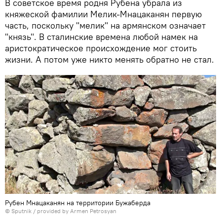
В советское время родня Рубена убрала из
княжеской фамилии Мелик-Мнацаканян первую
часть, поскольку "мелик" на армянском означает
"князь". В сталинские времена любой намек на
аристократическое происхождение мог стоить
жизни. А потом уже никто менять обратно не стал.
Рубен Мнацаканян на территории Бужабердa
© Sputnik / provided by Armen Petrosyan