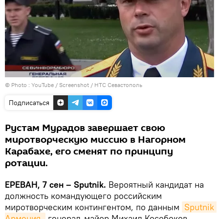
© Photo :
YouTube / Screenshot / НТС Севастополь
Подписаться
Рустам Мурадов завершает свою
миротворческую миссию в Нагорном
Карабахе, его сменят по принципу
ротации.
ЕРЕВАН, 7 сен – Sputnik.
Вероятный кандидат на
должность командующего российским
миротворческим контингентом, по данным
Sputnik 
Армения,
генерал-майор Михаил Кособоков.