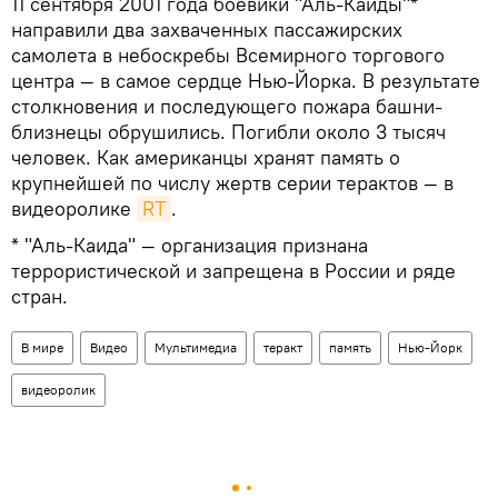
11 сентября 2001 года боевики "Аль-Каиды"*
направили два захваченных пассажирских
самолета в небоскребы Всемирного торгового
центра — в самое сердце Нью-Йорка. В результате
столкновения и последующего пожара башни-
близнецы обрушились. Погибли около 3 тысяч
человек. Как американцы хранят память о
крупнейшей по числу жертв серии терактов — в
видеоролике
RT
.
* "Аль-Каида" — организация признана
террористической и запрещена в России и ряде
стран.
В мире
Видео
Мультимедиа
теракт
память
Нью-Йорк
видеоролик