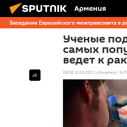
Армения
Заседание Евразийского межправсовета в р
Ученые под
самых поп
ведет к ра
08:58 12.09.2021
(обновлено:
16:5