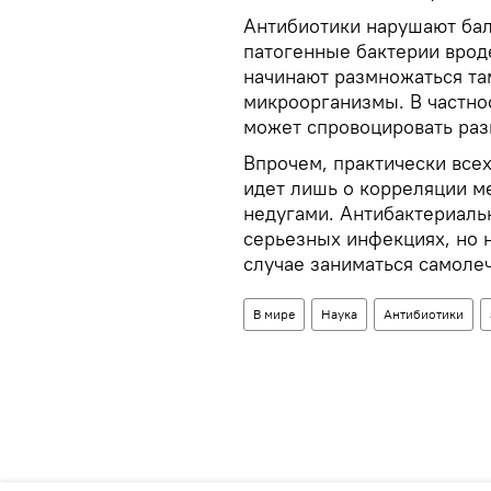
Антибиотики нарушают бал
патогенные бактерии вроде
начинают размножаться та
микроорганизмы. В частнос
может спровоцировать раз
Впрочем, практически все
идет лишь о корреляции м
недугами. Антибактериаль
серьезных инфекциях, но н
случае заниматься самоле
В мире
Наука
Антибиотики