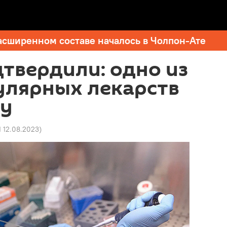
асширенном составе началось в Чолпон-Ате
твердили: одно из
улярных лекарств
ку
1 12.08.2023
)