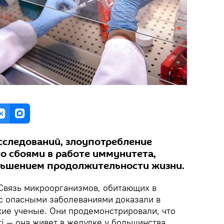
сследований, злоупотребление
о сбоями в работе иммунитета,
ньшением продолжительности жизни.
 Связь микроорганизмов, обитающих в
с опасными заболеваниями доказали в
кие ученые. Они продемонстрировали, что
ori — она живет в желудке у большинства