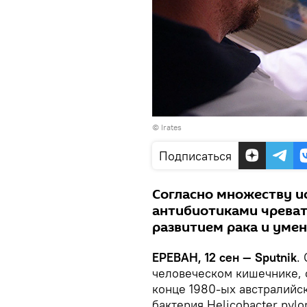
©
Irates
Подписаться
Согласно множеству и
антибиотиками чреват
развитием рака и уме
ЕРЕВАН, 12 сен — Sputnik
.
человеческом кишечнике, 
конце 1980-ых австралийс
бактерия Helicobacter pyl