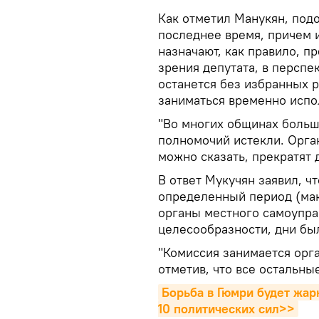
Как отметил Манукян, подо
последнее время, причем
назначают, как правило, п
зрения депутата, в персп
останется без избранных 
заниматься временно испо
"Во многих общинах больш
полномочий истекли. Орга
можно сказать, прекратят д
В ответ Мукучян заявил, ч
определенный период (мак
органы местного самоупра
целесообразности, дни был
"Комиссия занимается орга
отметив, что все остальн
Борьба в Гюмри будет жарк
10 политических сил>>