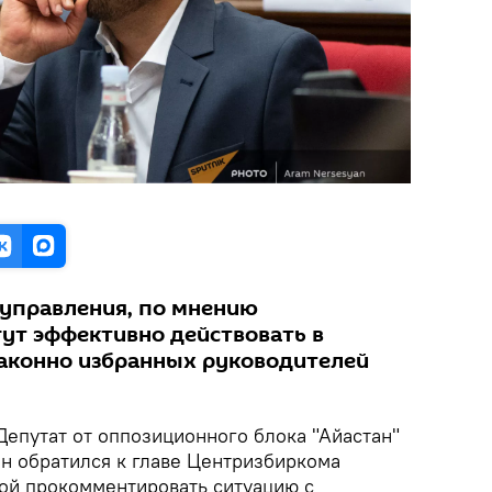
управления, по мнению
гут эффективно действовать в
законно избранных руководителей
епутат от оппозиционного блока "Айастан"
ян обратился к главе Центризбиркома
бой прокомментировать ситуацию с