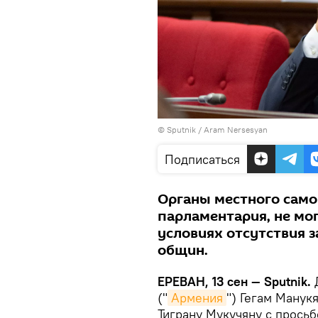
© Sputnik / Aram Nersesyan
Подписаться
Органы местного само
парламентария, не мо
условиях отсутствия 
общин.
ЕРЕВАН, 13 сен — Sputnik.
Д
("
Армения
") Гегам Манук
Тиграну Мукучяну с прось