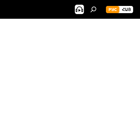
РУС
ՀԱՅ