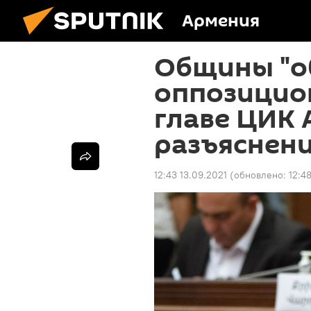
Армения
Общины "о
оппозицио
главе ЦИК 
разъяснен
12:43 13.09.2021
(обновлено:
12:4