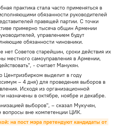
бная практика стала часто применяться в
 исполняющими обязанности руководителей
редставителей правящей партии. С точки
ективе примерно тысяча общин Армении
руководителей, управлением будут
лняющие обязанности чиновники.
е нет Советов старейшин, сроки действия их
ны местного самоуправления в Армении,
ействовать", - считает Манукян.
то Центризбирком выделит в году
симум – 4 дня) для проведения выборов в
вления. Исходя из организационной
и назначены в октябре, ноябре и декабре.
низацией выборов", – сказал Мукучян,
ые вопросы вне компетенции ЦИК.
ой: на пост мэра претендуют кандидаты от 