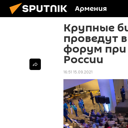
Армения
Крупные б
проведут в
форум при
России
16:51 15.09.2021