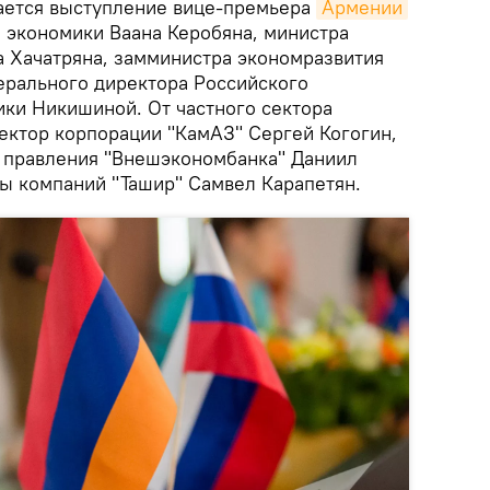
ается выступление вице-премьера
Армении
а экономики Ваана Керобяна, министра
а Хачатряна, замминистра экономразвития
ерального директора Российского
ики Никишиной. От частного сектора
ектор корпорации "КамАЗ" Сергей Когогин,
 правления "Внешэкономбанка" Даниил
пы компаний "Ташир" Самвел Карапетян.