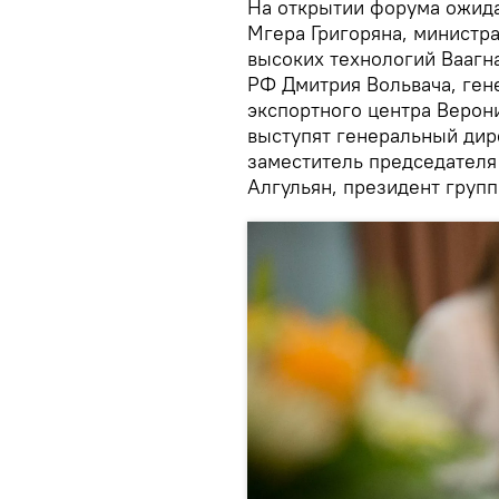
На открытии форума ожид
Мгера Григоряна, министр
высоких технологий Ваагн
РФ Дмитрия Вольвача, ген
экспортного центра Верон
выступят генеральный дир
заместитель председателя
Алгульян, президент груп