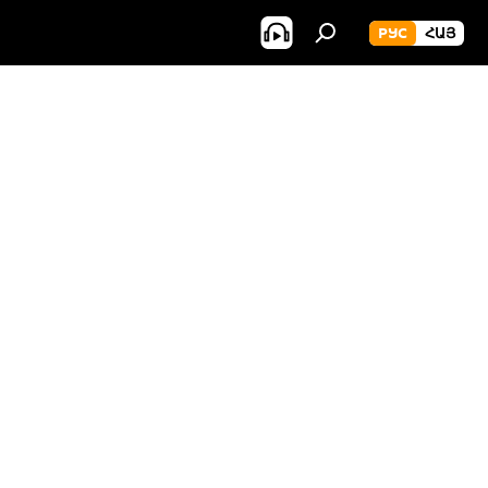
РУС
ՀԱՅ