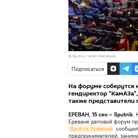
© Sputnik / Aram Nersesyan
Подписаться
На форуме соберутся 
гендиректор "КамАЗа",
также представители 
ЕРЕВАН, 15 сен – Sputnik
.
Ереване деловой форум пр
Sputnik Армения
сообщили
предпринимателей, заним