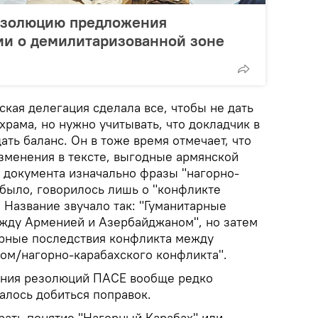
езолюцию предложения
и о демилитаризованной зоне
ская делегация сделала все, чтобы не дать
храма, но нужно учитывать, что докладчик в
ть баланс. Он в тоже время отмечает, что
зменения в тексте, выгодные армянской
и документа изначально фразы "нагорно-
 было, говорилось лишь о "конфликте
 Название звучало так: "Гуманитарные
жду Арменией и Азербайджаном", но затем
арные последствия конфликта между
м/нагорно-карабахского конфликта".
ания резолюций ПАСЕ вообще редко
алось добиться поправок.
рать понятие "Нагорный Карабах" или