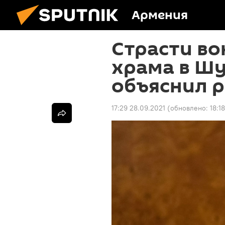
Армения
Страсти во
храма в Ш
объяснил 
17:29 28.09.2021
(обновлено:
18:1