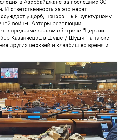
аследия в Азербайджане за последние 30
. И ответственность за это несет
осуждает ущерб, нанесенный культурному
вной войны. Авторы резолюции
ют о преднамеренном обстреле "Церкви
обор Казанчецоц в Шуше / Шуши", а также
ие других церквей и кладбищ во время и