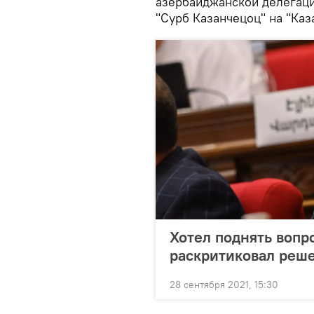
азербайджанской делегац
"Сурб Казанчецоц" на "Каз
Хотел поднять вопр
раскритиковал реше
28 сентября 2021, 15:30