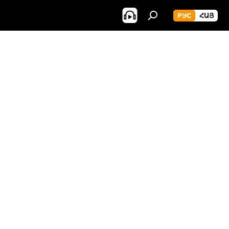
РУС
ՀԱՅ