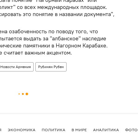
фликт" со всех международных площадок.
ировать это понятие в названии документа",
на озабоченность по поводу того, что
пытается выдать за "албанское" наследие
рические памятники в Нагорном Карабахе.
е считает важным акцентом.
Новости Армения
Рубинян Рубен
Я
ЭКОНОМИКА
ПОЛИТИКА
В МИРЕ
АНАЛИТИКА
ФОТО