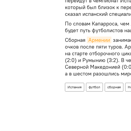
перейдут в чемпионат Исп
который был близок к перех
сказал испанский специали
По словам Капарроса, чем 
будет путь футболистов н
Сборная
Армении
занимае
очков после пяти туров. 
на старте отборочного цик
(2:0) и Румынию (3:2). В 
Северной Македонией (0:0)
а в шестом разошлись миро
Испания
футбол
сборная
Н