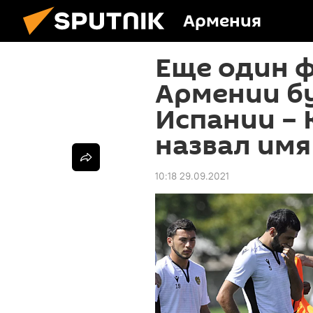
Армения
Еще один 
Армении бу
Испании – 
назвал имя
10:18 29.09.2021