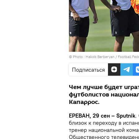
© Photo :
Hakob Berberyan / Football Fed
Подписаться
Чем лучше будет играт
футболистов национал
Капаррос.
ЕРЕВАН, 29 сен – Sputnik
.
близок к переходу в испан
тренер национальной кома
Общественного телевиден