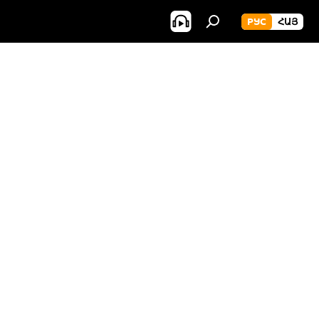
РУС
ՀԱՅ