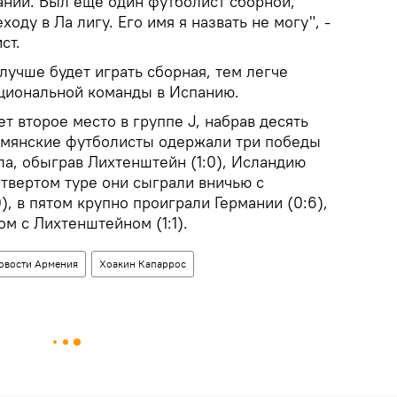
ании. Был еще один футболист сборной,
оду в Ла лигу. Его имя я назвать не могу", -
ст.
лучше будет играть сборная, тем легче
ациональной команды в Испанию.
т второе место в группе J, набрав десять
Армянские футболисты одержали три победы
ла, обыграв Лихтенштейн (1:0), Исландию
четвертом туре они сыграли вничью с
, в пятом крупно проиграли Германии (0:6),
м с Лихтенштейном (1:1).
овости Армения
Хоакин Капаррос