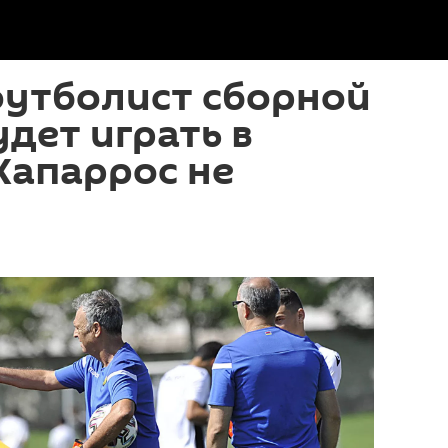
футболист сборной
дет играть в
Капаррос не