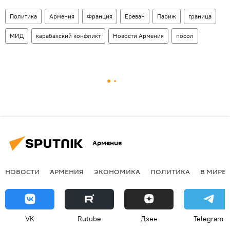
Политика
Армения
Франция
Ереван
Париж
граница
МИД
карабахский конфликт
Новости Армения
посол
Армения
НОВОСТИ
АРМЕНИЯ
ЭКОНОМИКА
ПОЛИТИКА
В МИРЕ
VK
Rutube
Дзен
Telegram