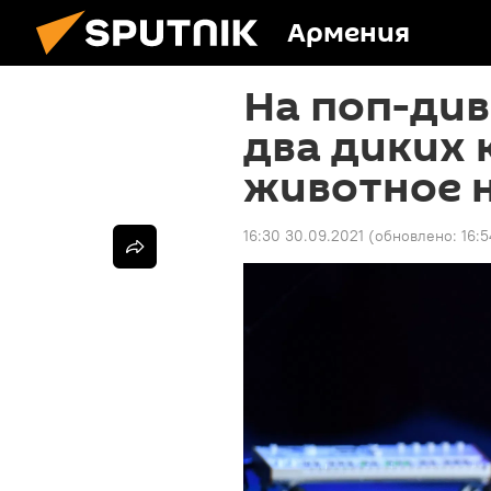
Армения
На поп-ди
два диких 
животное 
16:30 30.09.2021
(обновлено:
16:5