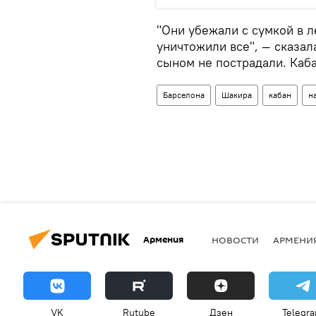
"Они убежали с сумкой в 
уничтожили все", — сказа
сыном не пострадали. Каба
Барселона
Шакира
кабан
н
Армения
НОВОСТИ
АРМЕНИ
VK
Rutube
Дзен
Telegr