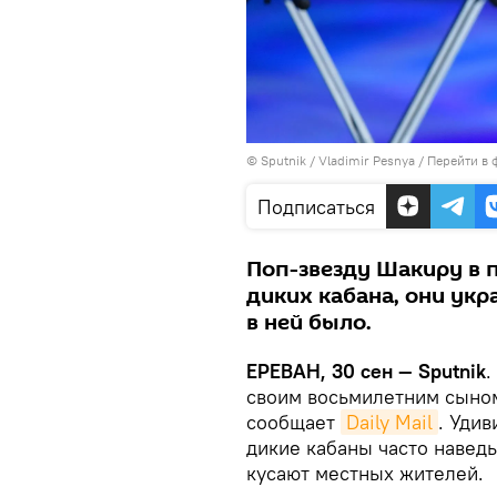
© Sputnik / Vladimir Pesnya
/
Перейти в 
Подписаться
Поп-звезду Шакиру в п
диких кабана, они укр
в ней было.
ЕРЕВАН, 30 сен — Sputnik
.
своим восьмилетним сыном
сообщает
Daily Mail
. Удив
дикие кабаны часто навед
кусают местных жителей.