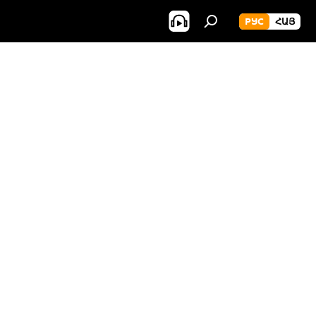
РУС
ՀԱՅ