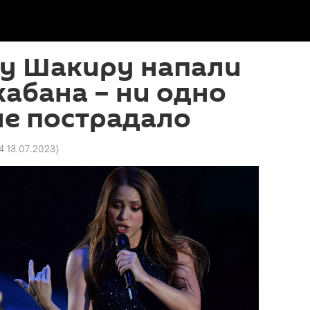
ву Шакиру напали
кабана – ни одно
не пострадало
4 13.07.2023
)