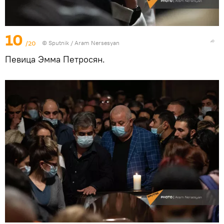
10
/20
© Sputnik / Aram Nersesyan
Певица Эмма Петросян.