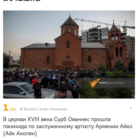
1
/20
© Sputnik / Aram Nersesyan
В церкви XVIII века Сурб Ованнес прошла
панихида по заслуженному артисту Армении Айко
(Айк Акопян)