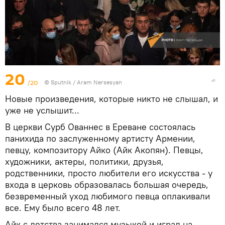
20
/20
© Sputnik / Aram Nersesyan
Новые произведения, которые никто не слышал, и
уже не услышит...
В церкви Сурб Ованнес в Ереване состоялась
панихида по заслуженному артисту Армении,
певцу, композитору Айко (Айк Акопян). Певцы,
художники, актеры, политики, друзья,
родственники, просто любители его искусства - у
входа в церковь образовалась большая очередь,
безвременный уход любимого певца оплакивали
все. Ему было всего 48 лет.
Айк с детства занимался музыкой и играл на