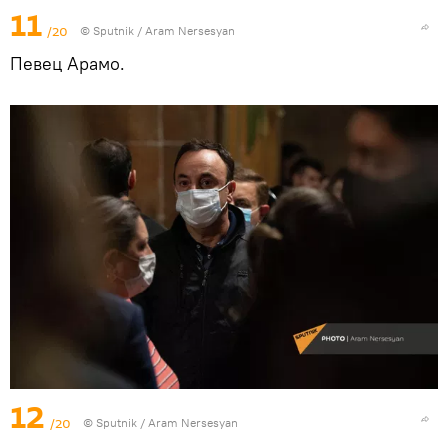
11
/20
© Sputnik / Aram Nersesyan
Певец Арамо.
12
/20
© Sputnik / Aram Nersesyan