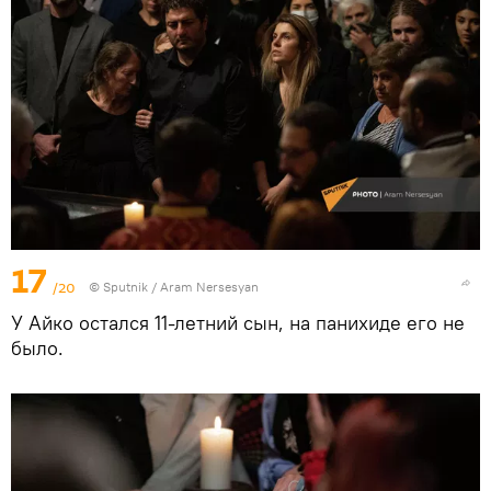
17
/20
© Sputnik / Aram Nersesyan
У Айко остался 11-летний сын, на панихиде его не
было.