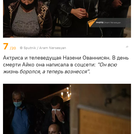
7
/20
© Sputnik / Aram Nersesyan
Актриса и телеведущая Назени Ованнисян. В день
смерти Айко она написала в соцсети:
"Он всю
жизнь боролся, а теперь вознесся".