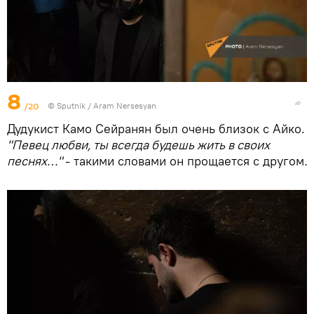
8
/20
© Sputnik / Aram Nersesyan
Дудукист Камо Сейранян был очень близок с Айко.
"Певец любви, ты всегда будешь жить в своих
песнях…"
- такими словами он прощается с другом
.