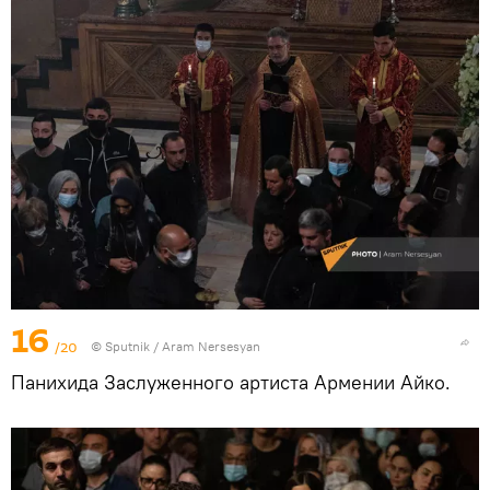
16
/20
© Sputnik / Aram Nersesyan
Панихида Заслуженного артиста Армении Айко.