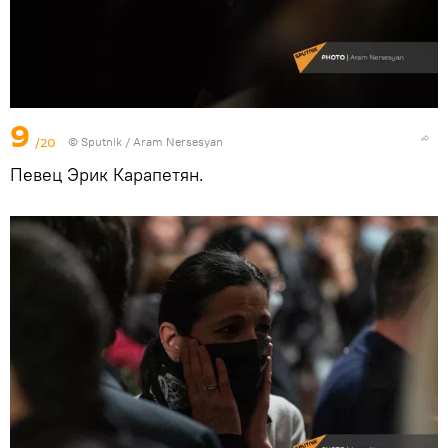
9
/20
© Sputnik / Aram Nersesyan
Певец Эрик Карапетян.