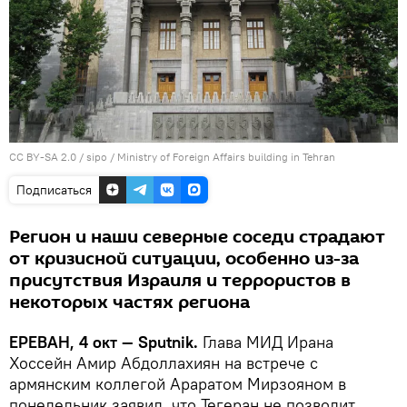
CC BY-SA 2.0
/
sipo
/
Ministry of Foreign Affairs building in Tehran
Подписаться
Регион и наши северные соседи страдают
от кризисной ситуации, особенно из-за
присутствия Израиля и террористов в
некоторых частях региона
ЕРЕВАН, 4 окт — Sputnik.
Глава МИД Ирана
Хоссейн Амир Абдоллахиян на встрече с
армянским коллегой Араратом Мирзояном в
понедельник заявил, что Тегеран не позволит