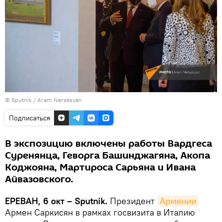
© Sputnik / Aram Nersesyan
Подписаться
В экспозицию включены работы Вардгеса
Суренянца, Геворга Башинджагяна, Акопа
Коджояна, Мартироса Сарьяна и Ивана
Айвазовского.
ЕРЕВАН, 6 окт – Sputnik.
Президент
Армении
Армен Саркисян в рамках госвизита в Италию