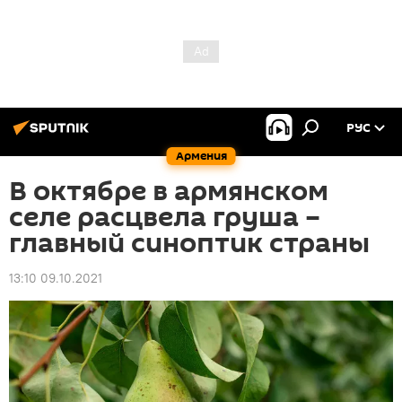
РУС
Армения
В октябре в армянском
селе расцвела груша –
главный синоптик страны
13:10 09.10.2021