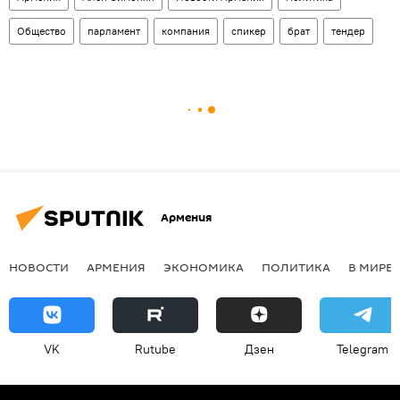
Общество
парламент
компания
спикер
брат
тендер
Армения
НОВОСТИ
АРМЕНИЯ
ЭКОНОМИКА
ПОЛИТИКА
В МИРЕ
VK
Rutube
Дзен
Telegram