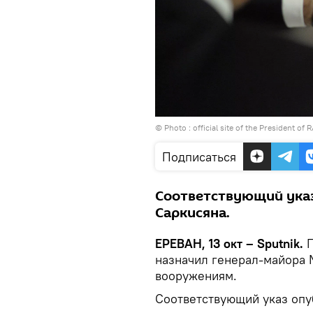
© Photo :
official site of the President of 
Подписаться
Соответствующий указ
Саркисяна.
ЕРЕВАН, 13 окт – Sputnik.
П
назначил генерал-майора 
вооружениям.
Соответствующий указ опу