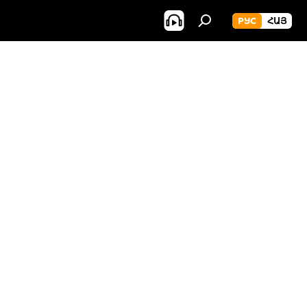
РУС
ՀԱՅ