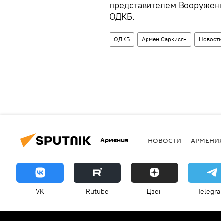
представителем Вооруженн
ОДКБ.
ОДКБ
Армен Саркисян
Новост
Армения
НОВОСТИ
АРМЕНИ
VK
Rutube
Дзен
Telegr