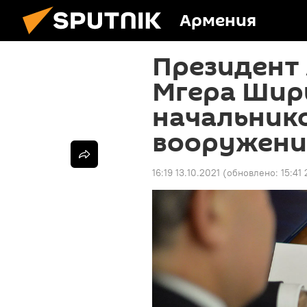
Армения
Президент
Мгера Шир
начальник
вооружен
16:19 13.10.2021
(обновлено:
15:41