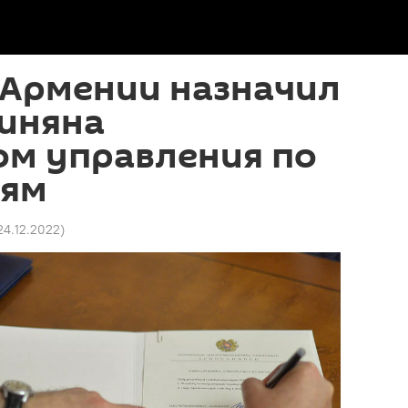
 Армении назначил
иняна
ом управления по
иям
 24.12.2022
)