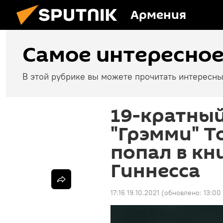
Армения
Самое интересно
В этой рубрике вы можете прочитать интересны
19-кратны
"Грэмми" Т
попал в кн
Гиннесса
17:16 19.10.2021
(обновлено:
13:00