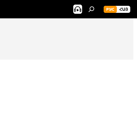
РУС
ՀԱՅ