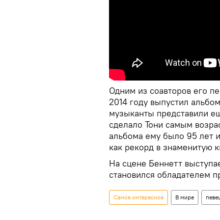
Одним из соавторов его пе
2014 году выпустил альбом
музыканты представили еще
сделало Тони самым возра
альбома ему было 95 лет и
как рекорд в знаменитую к
На сцене Беннетт выступае
становился обладателем п
Самое интересное
В мире
певе