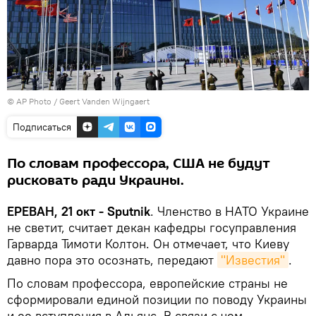
© AP Photo / Geert Vanden Wijngaert
Подписаться
По словам профессора, США не будут
рисковать ради Украины.
ЕРЕВАН, 21 окт - Sputnik
. Членство в НАТО Украине
не светит, считает декан кафедры госуправления
Гарварда Тимоти Колтон. Он отмечает, что Киеву
давно пора это осознать, передают
"Известия"
.
По словам профессора, европейские страны не
сформировали единой позиции по поводу Украины
и ее вступления в Альянс. В связи с чем