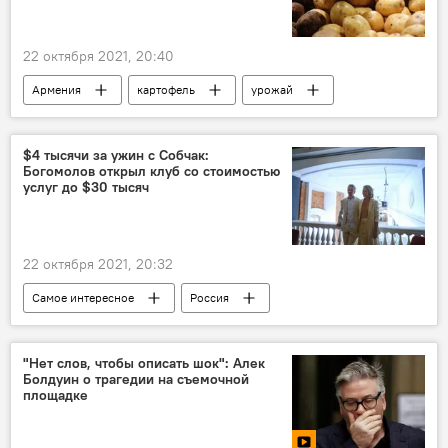
22 октября 2021, 20:40
Армения
картофель
урожай
экспорт
$4 тысячи за ужин с Собчак:
Богомолов открыл клуб со стоимостью
услуг до $30 тысяч
22 октября 2021, 20:32
Самое интересное
Россия
Общество
Ксения Собчак
услуги
клуб
шоу-бизнес
"Нет слов, чтобы описать шок": Алек
Болдуин о трагедии на съемочной
площадке