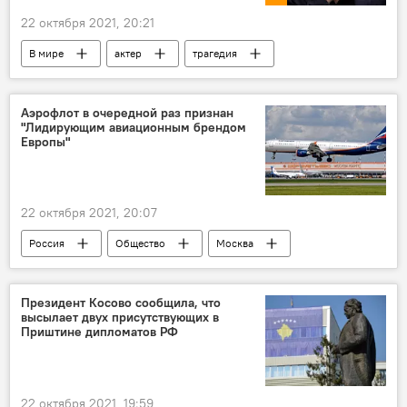
22 октября 2021, 20:21
В мире
актер
трагедия
Алек Болдуин
фильм
съемка
Аэрофлот в очередной раз признан
"Лидирующим авиационным брендом
Европы"
22 октября 2021, 20:07
Россия
Общество
Москва
Аэрофлот
Санкт-Петербург
премия
Президент Косово сообщила, что
высылает двух присутствующих в
Приштине дипломатов РФ
22 октября 2021, 19:59