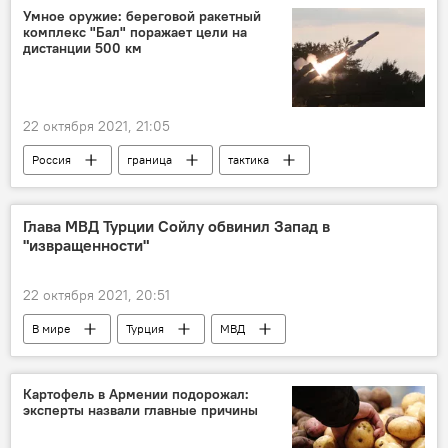
Умное оружие: береговой ракетный
комплекс "Бал" поражает цели на
дистанции 500 км
22 октября 2021, 21:05
Россия
граница
тактика
БРК "Бал"
оружие
ракета
Глава МВД Турции Сойлу обвинил Запад в
"извращенности"
22 октября 2021, 20:51
В мире
Турция
МВД
ценности
критика
ЛГБТ
Запад
Картофель в Армении подорожал:
эксперты назвали главные причины