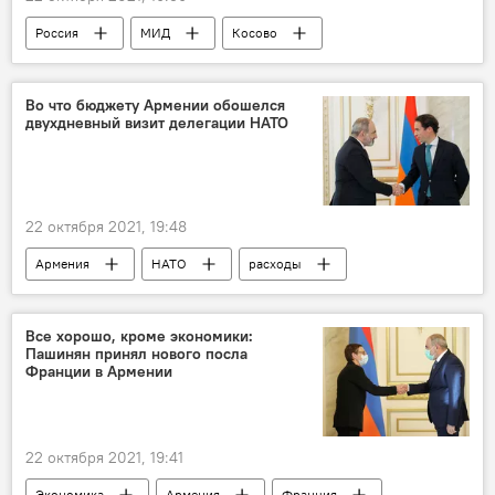
Россия
МИД
Косово
Во что бюджету Армении обошелся
двухдневный визит делегации НАТО
22 октября 2021, 19:48
Армения
НАТО
расходы
визит
Новости Армения
бюджет
встреча
Все хорошо, кроме экономики:
Пашинян принял нового посла
Франции в Армении
22 октября 2021, 19:41
Экономика
Армения
Франция