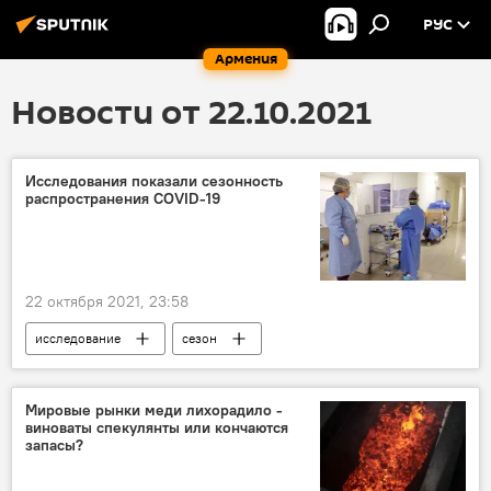
РУС
Армения
Новости от 22.10.2021
Исследования показали сезонность
распространения COVID-19
22 октября 2021, 23:58
исследование
сезон
распространение
коронавирус
ученые
Мировые рынки меди лихорадило -
виноваты спекулянты или кончаются
запасы?