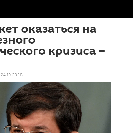
ет оказаться на
езного
еского кризиса –
 24.10.2021
)