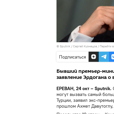
© Sputnik / Сергей Кузнецов
/
Перейти в
Подписаться
Бывший премьер-мини
заявление Эрдогана о 
ЕРЕВАН, 24 окт – Sputnik.
С
могут вызвать самый боль
Турции, заявил экс-премье
прошлом Ахмет Давутоглу