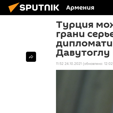
Армения
Турция мож
грани серь
дипломатич
Давутоглу
11:52 24.10.2021
(обновлено:
12:02