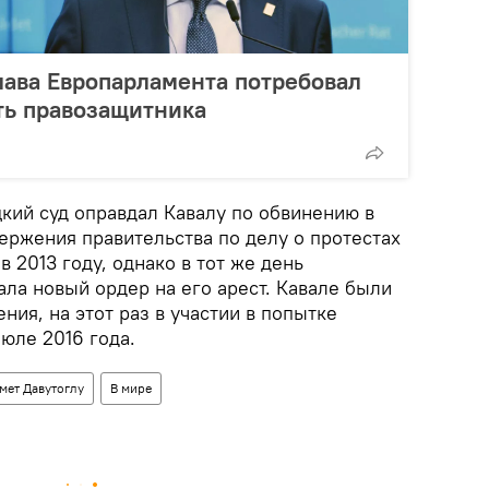
глава Европарламента потребовал
ть правозащитника
кий суд оправдал Кавалу по обвинению в
ержения правительства по делу о протестах
в 2013 году, однако в тот же день
ла новый ордер на его арест. Кавале были
ия, на этот раз в участии в попытке
июле 2016 года.
мет Давутоглу
В мире