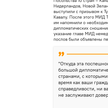
Посольства 10 стран – Кан
Нидерландов, Новой Зелан
выступили с призывом к Т
Кавалу. После этого МИД Т
им напомнили о необходим
дипломатических сношениях
указание главе МИД немедл
послов были объявлены пе
"Откуда эта поспешно
большой дипломатиче
странами, с которыми
время как ваши гражд
справедливости, ни в
не заслуживают довер