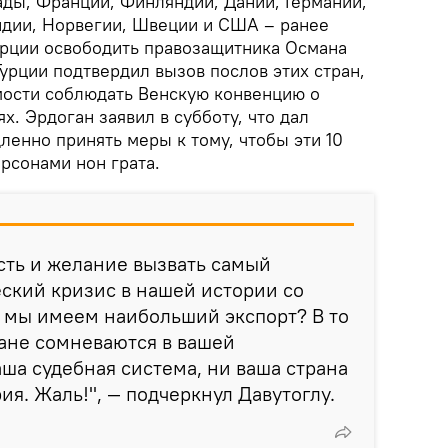
ады, Франции, Финляндии, Дании, Германии,
дии, Норвегии, Швеции и США – ранее
урции освободить правозащитника Османа
урции подтвердил вызов послов этих стран,
ости соблюдать Венскую конвенцию о
. Эрдоган заявил в субботу, что дал
енно принять меры к тому, чтобы эти 10
рсонами нон грата.
сть и желание вызвать самый
ский кризис в нашей истории со
 мы имеем наибольший экспорт? В то
ане сомневаются в вашей
аша судебная система, ни ваша страна
ия. Жаль!", — подчеркнул Давутоглу.