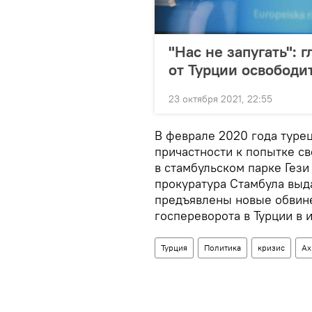
"Нас не запугать": 
от Турции освободи
23 октября 2021, 22:55
В феврале 2020 года турец
причастности к попытке св
в стамбульском парке Гези 
прокуратура Стамбула выда
предъявлены новые обвинен
госпереворота в Турции в 
Турция
Политика
кризис
Ах