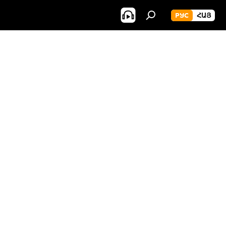
РУС
ՀԱՅ