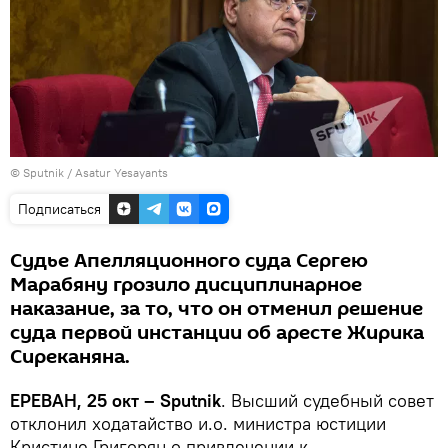
© Sputnik / Asatur Yesayants
Подписаться
Судье Апелляционного суда Сергею
Марабяну грозило дисциплинарное
наказание, за то, что он отменил решение
суда первой инстанции об аресте Жирика
Сиреканяна.
ЕРЕВАН, 25 окт – Sputnik
. Высший судебный совет
отклонил ходатайство и.о. министра юстиции
Кристине Григорян о привлечении к