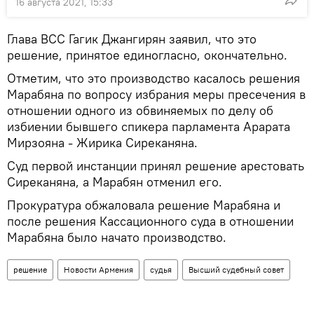
16 августа 2021, 15:33
Глава ВСС Гагик Джангирян заявил, что это
решение, принятое единогласно, окончательно.
Отметим, что это производство касалось решения
Марабяна по вопросу избрания меры пресечения в
отношении одного из обвиняемых по делу об
избиении бывшего спикера парламента Арарата
Мирзояна - Жирика Сиреканяна.
Суд первой инстанции принял решение арестовать
Сиреканяна, а Марабян отменил его.
Прокуратура обжаловала решение Марабяна и
после решения Кассационного суда в отношении
Марабяна было начато производство.
решение
Новости Армения
судья
Высший судебный совет