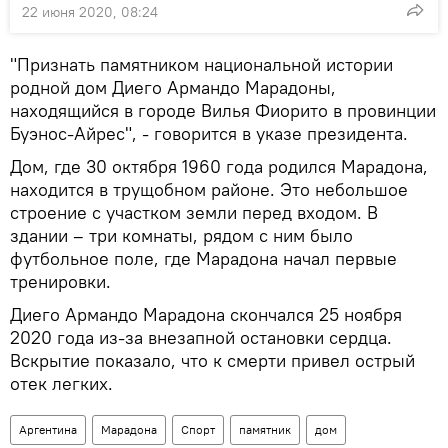
22 июня 2020, 08:24
"Признать памятником национальной истории
родной дом Диего Армандо Марадоны,
находящийся в городе Вилья Фиорито в провинции
Буэнос-Айрес", - говорится в указе президента.
Дом, где 30 октября 1960 года родился Марадона,
находится в трущобном районе. Это небольшое
строение с участком земли перед входом. В
здании – три комнаты, рядом с ним было
футбольное поле, где Марадона начал первые
тренировки.
Диего Армандо Марадона скончался 25 ноября
2020 года из-за внезапной остановки сердца.
Вскрытие показало, что к смерти привел острый
отек легких.
Аргентина
Марадона
Спорт
памятник
дом