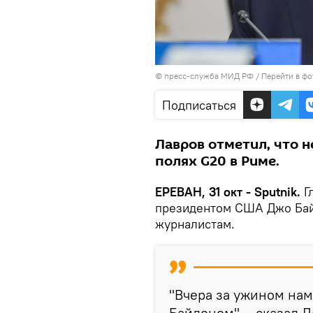
© пресс-служба МИД РФ
/
Перейти в фо
Подписаться
Лавров отметил, что н
полях G20 в Риме.
ЕРЕВАН, 31 окт - Sputnik.
Г
президентом США Джо Бай
журналистам.
"Вчера за ужином нам
Байденом", - сказал Л