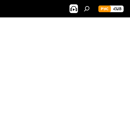
РУС
ՀԱՅ