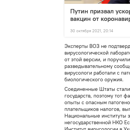
Путин призвал уско
вакцин от коронави
30 октября 2021, 20:14
Эксперты ВОЗ не подтверди
вирусологической лаборат
от этой версии, и поручи
разведывательному сообще
вирусологи работали с па
биологического оружия.
Соединенные Штаты стали 
государств, поэтому тот ф
опыты с опасным патогено
плательщиков налогов, выг
Национальные институты з
негосударственной НКО Eco
Институт вирусологии в Ух