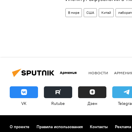
В мире
США
Китай
лаборат
Армения
НОВОСТИ
АРМЕНИ
VK
Rutube
Дзен
Telegr
О проекте
Правила использования
Контакты
Реклама