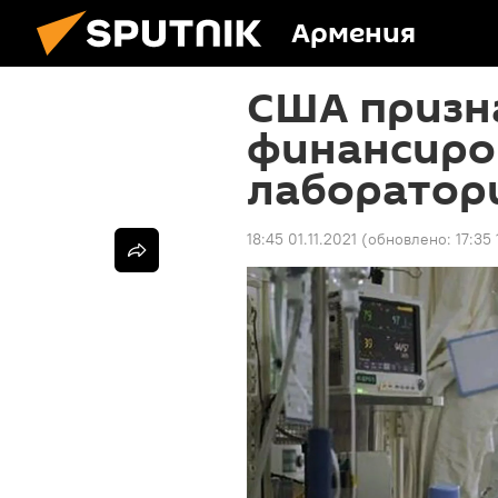
Армения
США призн
финансиро
лаборатори
18:45 01.11.2021
(обновлено:
17:35