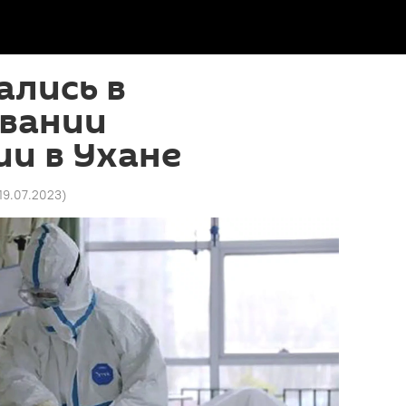
ались в
вании
и в Ухане
 19.07.2023
)