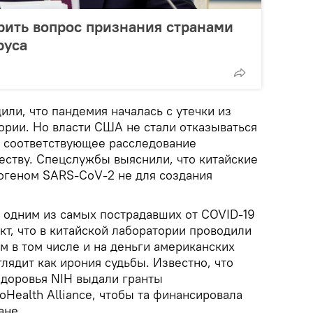
рить вопрос признания странами
руса
ли, что пандемия началась с утечки из
ории. Но власти США не стали отказываться
ли соответствующее расследование
ству. Спецслужбы выяснили, что китайские
тогеном SARS-CoV-2 не для создания
одним из самых пострадавших от COVID-19
акт, что в китайской лаборатории проводили
м в том числе и на деньги американских
лядит как ирония судьбы. Известно, что
доровья NIH выдали гранты
Health Alliance, чтобы та финансировала
ане.