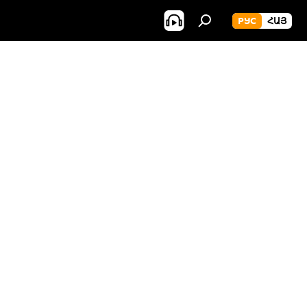
РУС
ՀԱՅ