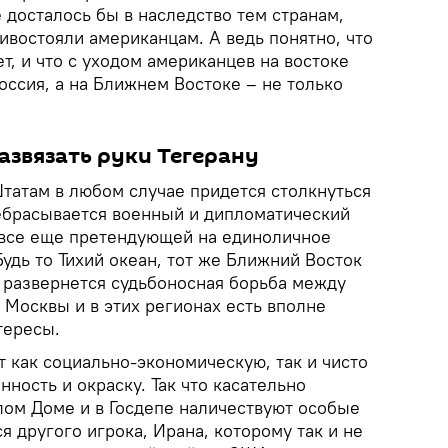
 досталось бы в наследство тем странам,
ивостояли американцам. А ведь понятно, что
ет, и что с уходом американцев на востоке
ссия, а на Ближнем Востоке – не только
азвязать руки Тегерану
атам в любом случае придется столкнуться
ребрасывается военный и дипломатический
 все еще претендующей на единоличное
Будь то Тихий океан, тот же Ближний Восток
е развернется судьбоносная борьба между
 Москвы и в этих регионах есть вполне
тересы.
 как социально-экономическую, так и чисто
ность и окраску. Так что касательно
лом Доме и в Госдепе наличествуют особые
я другого игрока, Ирана, которому так и не