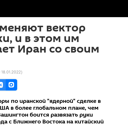
 меняют вектор
и, и в этом им
ет Иран со своим
9 18.01.2022
)
ры по иранской "ядерной" сделке в
США в более глобальном плане, чем
Вашингтон боится развязать руки
да с Ближнего Востока на китайский