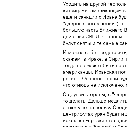
Уходить на другой геополи
китайцами, американцам в 
еще и санкции с Ирана буд
"ядерных соглашений"), то
большую часть Ближнего В
действия СВПД в полном об
будут сняты и те самые са
И можно себе представить,
скажем, в Ираке, в Сирии,
тогда не сможет быть прот
американцы. Иранская пол
регион. Особенно если буд
что отнюдь не исключено, 
С другой стороны, с "яде
то делать. Дальше медлить
отнюдь не на пользу Соед
центрифугах уран будет и 
исключены резкие телодви
совместно с Турцией и Сау