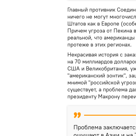
Главный противник Соедине
ничего не могут многочи
Штатов как в Европе (особ
Причем угроза от Пекина 
реальной, что американцы
протеже в этих регионах.
Некрасивая история с зак
на 70 миллиардов долларо
США и Великобритания, уж
"американский зонтик", з
мнимой "российской угрозы
существует, а проблема да
президенту Макрону переи
Проблема заключается
ощущают в Азии и на 