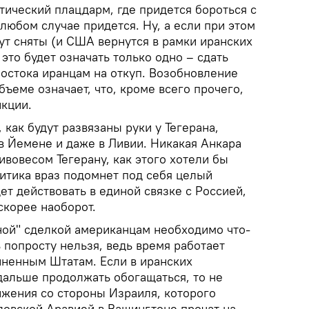
тический плацдарм, где придется бороться с
любом случае придется. Ну, а если при этом
ут сняты (и США вернутся в рамки иранских
 это будет означать только одно – сдать
остока иранцам на откуп. Возобновление
ъеме означает, что, кроме всего прочего,
нкции.
 как будут развязаны руки у Тегерана,
 в Йемене и даже в Ливии. Никакая Анкара
ивовесом Тегерану, как этого хотели бы
итика враз подомнет под себя целый
ет действовать в единой связке с Россией,
скорее наоборот.
рной" сделкой американцам необходимо что-
 попросту нельзя, ведь время работает
иненным Штатам. Если в иранских
дальше продолжать обогащаться, то не
жения со стороны Израиля, которого
довской Аравией в Вашингтоне прочат на