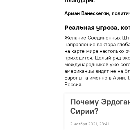
плацдарм.
Арман Ванескегян, полити
Реальная угроза, 
Желание Соединенных Шта
направление вектора глоб
на карте мира настолько о
приходится. Целый ряд эк
международников уже согл
американцы видят не на Б
Европы, а именно в Азии.
Россия.
Почему Эрдоган
Сирии?
2 ноября 2021, 23:41