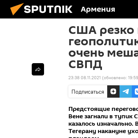
Армения
США резко
геополитик
очень меша
СВПД
23:38 08.11.2021
(обновлено:
19:5
Подписаться
Предстоящие перегово
Вене загнали в тупик 
казалось изначально. 
Тегерану накануне ухо