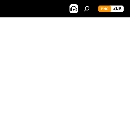
РУС
ՀԱՅ