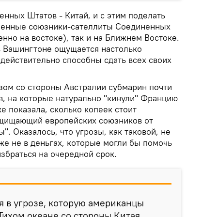
нных Штатов - Китай, и с этим поделать
сленные союзники-сателлиты Соединенных
енно на востоке), так и на Ближнем Востоке.
в Вашингтоне ощущается настолько
 действительно способны сдать всех своих
азом со стороны Австралии субмарин почти
в, на которые натурально "кинули" Францию
е показала, сколько копеек стоит
ащищающий европейских союзников от
". Оказалось, что угрозы, как таковой, не
же не в деньгах, которые могли бы помочь
збраться на очередной срок.
 в угрозе, которую американцы
Тихом океане со стороны Китая.