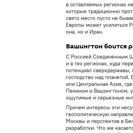
в оставляемых регионах не
которые традиционно прот
свято место пусто не быва
Европы может усилиться Ро
она, но и Иран.
Вашингтон боится р
С Россией Соединенным Шт
и в тех регионах, куда пе
потенциал сверхдержавы,
господство над планетой. 
или Центральная Азия, гд
Пекином и Вашингтоном, у
ощутимые и серьезные ин
Причем интересы эти несут
геополитическую направлен
Москвы и перспектив в Бе
разработки. Что же касаетс