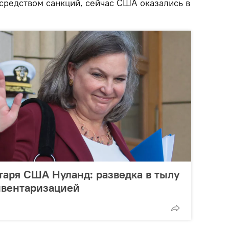
осредством санкций, сейчас США оказались в
аря США Нуланд: разведка в тылу
нвентаризацией