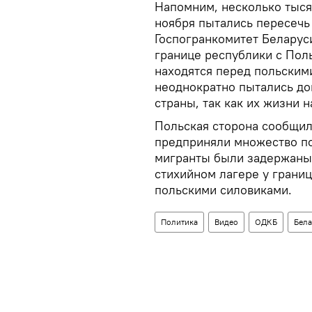
Напомним, несколько тыся
ноября пытались пересечь
Госпогранкомитет Беларуси
границе республики с По
находятся перед польским
неоднократно пытались дон
страны, так как их жизни 
Польская сторона сообщила
предприняли множество по
мигранты были задержаны. 
стихийном лагере у грани
польскими силовиками.
Политика
Видео
ОДКБ
Бела