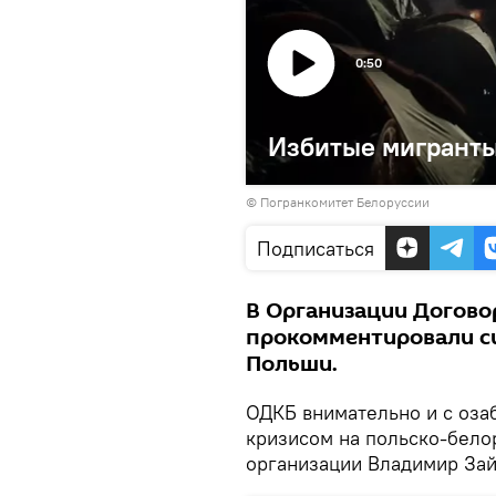
0:50
Избитые мигранты
© Погранкомитет Белоруссии
Подписаться
В Организации Догово
прокомментировали си
Польши.
ОДКБ внимательно и с оза
кризисом на польско-бело
организации Владимир За