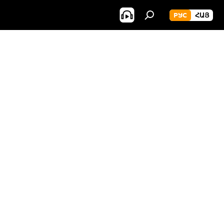
РУС
ՀԱՅ