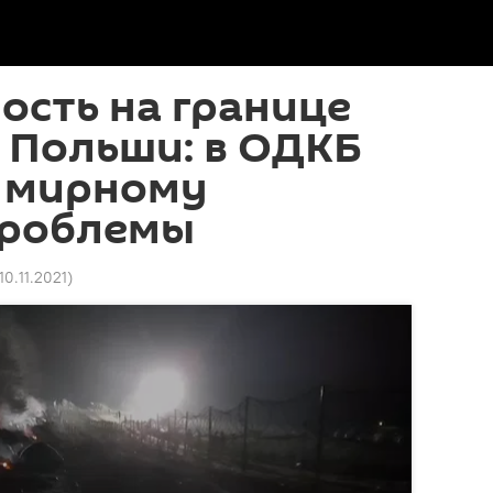
ость на границе
 Польши: в ОДКБ
к мирному
проблемы
10.11.2021
)