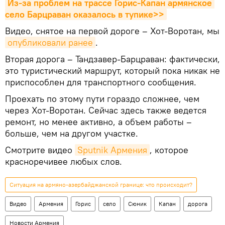
Из-за проблем на трассе Горис-Капан армянское 
село Барцраван оказалось в тупике>>
Видео, снятое на первой дороге – Хот-Воротан, мы
опубликовали ранее
.
Вторая дорога – Тандзавер-Барцраван: фактически,
это туристический маршрут, который пока никак не
приспособлен для транспортного сообщения.
Проехать по этому пути гораздо сложнее, чем
через Хот-Воротан. Сейчас здесь также ведется
ремонт, но менее активно, а объем работы –
больше, чем на другом участке.
Смотрите видео
Sputnik Армения
, которое
красноречивее любых слов.
Ситуация на армяно-азербайджанской границе: что происходит?
Видео
Армения
Горис
село
Сюник
Капан
дорога
Новости Армения