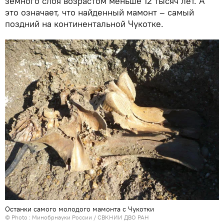
земного слоя возрастом меньше 12 тысяч лет. А
это означает, что найденный мамонт – самый
поздний на континентальной Чукотке.
Останки самого молодого мамонта с Чукотки
© Photo :
Минобрнауки России / СВКНИИ ДВО РАН