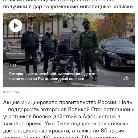
получили в дар современные инвалидные коляски.
Воспроизвести
видео
1:09
Ветераны афганской войны получили в дар от
правительства РФ инвалидные коляски
© Sputnik
Акцию инициировало правительство России. Цель
– поддержать ветеранов Великой Отечественной и
участников боевых действий в Афганистане в
тяжелое время. Уже были подарены три коляски,
две специальные кровати, а также по 80 тысяч
драмов (около 160 долларов) 150 ветеранам