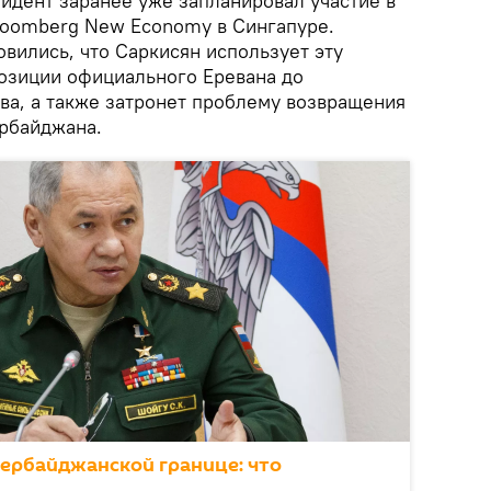
идент заранее уже запланировал участие в
oomberg New Economy в Сингапуре.
овились, что Саркисян использует эту
озиции официального Еревана до
а, а также затронет проблему возвращения
рбайджана.
зербайджанской границе: что