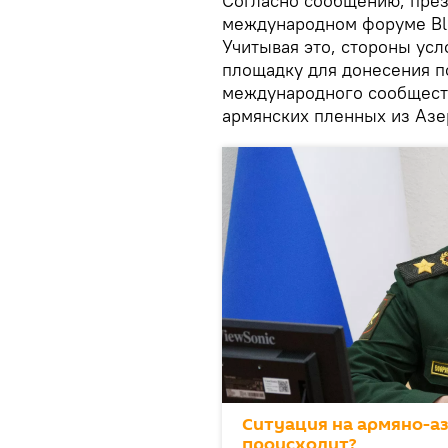
Согласно сообщению, през
международном форуме Bl
Учитывая это, стороны усл
площадку для донесения п
международного сообществ
армянских пленных из Азе
Ситуация на армяно-а
происходит?