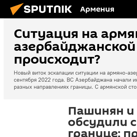
Армения
Ситуация на армя
азербайджанской 
происходит?
Новый виток эскалации ситуации на армяно-аз
сентября 2022 года. ВС Азербайджана начали и
разных направлениях границы. С армянской ст
Пашинян и
обсудили 
границе: п