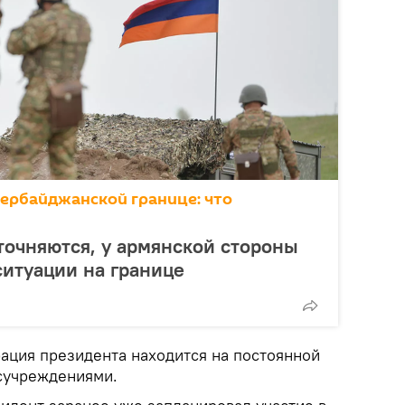
зербайджанской границе: что
точняются, у армянской стороны
ситуации на границе
рация президента находится на постоянной
сучреждениями.