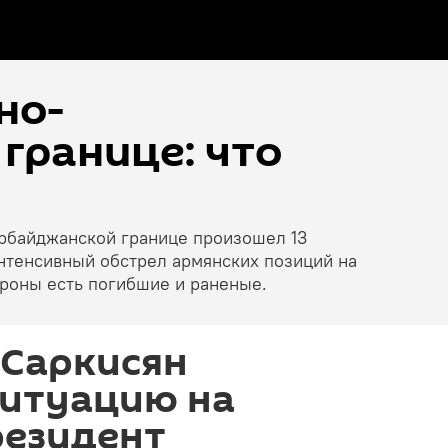
но-
границе: что
ербайджанской границе произошел 13
нтенсивный обстрел армянских позиций на
ороны есть погибшие и раненые.
 Саркисян
ситуацию на
резидент