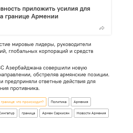
вность приложить усилия для
на границе Армении
стие мировые лидеры, руководители
й, глобальных корпораций и средств
 ВС Азербайджана совершили новую
направлении, обстреляв армянские позиции.
и предприняли ответные действия для
ния противника.
границе: что происходит?
Политика
Армения
Сингапур
граница
Армен Саркисян
Новости Армения