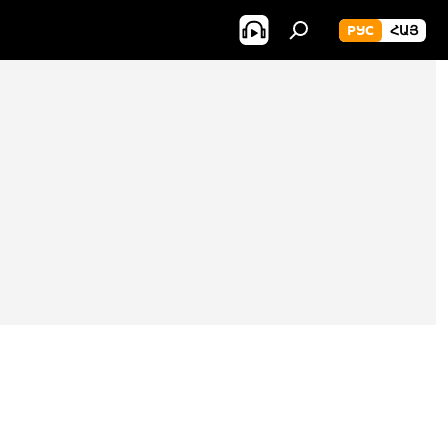
РУС
ՀԱՅ