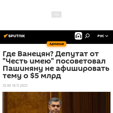
РУС
Армения
Где Ванецян? Депутат от
"Честь имею" посоветовал
Пашиняну не афишировать
тему о $5 млрд
13:30 19.11.2021