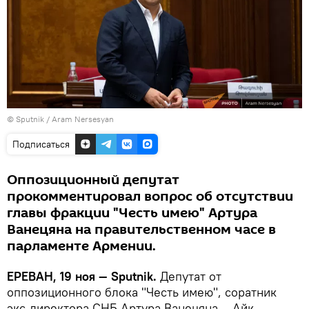
© Sputnik / Aram Nersesyan
Подписаться
Оппозиционный депутат
прокомментировал вопрос об отсутствии
главы фракции "Честь имею" Артура
Ванецяна на правительственном часе в
парламенте Армении.
ЕРЕВАН, 19 ноя — Sputnik.
Депутат от
оппозиционного блока "Честь имею", соратник
экс-директора СНБ Артура Ванецяна – Айк