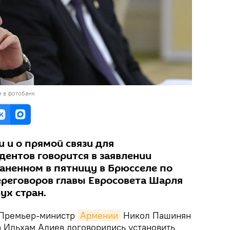
и в фотобанк
 и о прямой связи для
ентов говорится в заявлении
раненном в пятницу в Брюсселе по
реговоров главы Евросовета Шарля
ух стран.
 Премьер-министр
Армении
Никол Пашинян
 Ильхам Алиев договорились установить