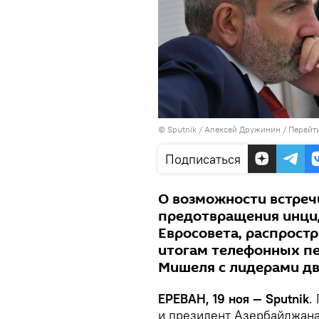
© Sputnik / Алексей Дружинин
/
Перейт
Подписаться
О возможности встречи
предотвращения инцид
Евросовета, распрост
итогам телефонных пе
Мишеля с лидерами дв
ЕРЕВАН, 19 ноя — Sputnik
.
и президент Азербайджана