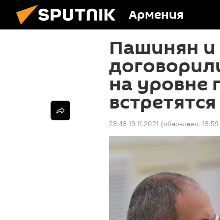
Армения
Пашинян и
договорили
на уровне 
встретятся
23:43 19.11.2021
(обновлено:
13:59