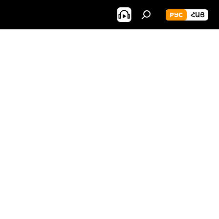
РУС
ՀԱՅ