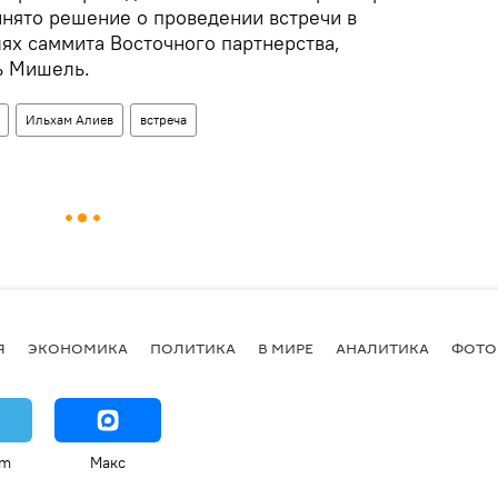
нято решение о проведении встречи в
ях саммита Восточного партнерства,
ь Мишель.
Ильхам Алиев
встреча
Я
ЭКОНОМИКА
ПОЛИТИКА
В МИРЕ
АНАЛИТИКА
ФОТО
am
Макс