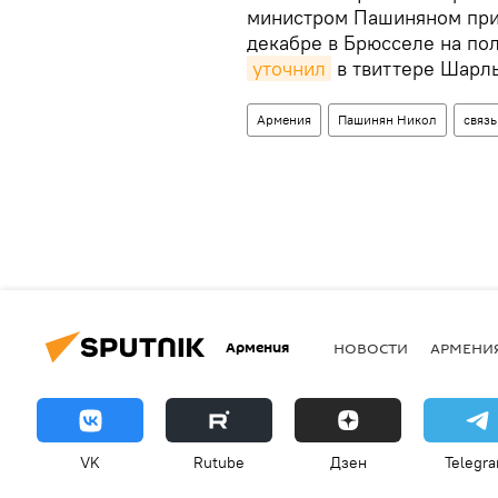
министром Пашиняном при
декабре в Брюсселе на пол
уточнил
в твиттере Шарл
Армения
Пашинян Никол
связь
Армения
НОВОСТИ
АРМЕНИ
VK
Rutube
Дзен
Telegr