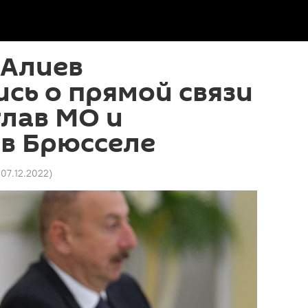
 Алиев
сь о прямой связи
глав МО и
 в Брюсселе
 07.12.2022
)