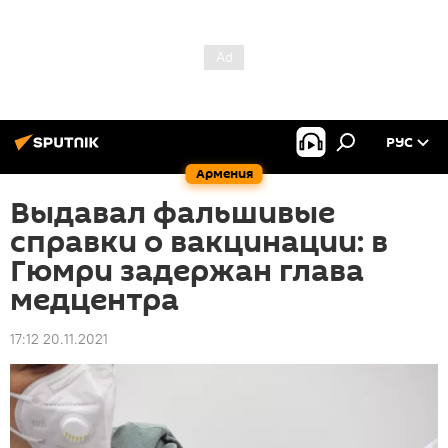
РУС
Армения
Выдавал фальшивые
справки о вакцинации: в
Гюмри задержан глава
медцентра
17:12 20.11.2021