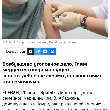
© Sputnik / Кирилл Каллиников
/
Перейти в фотобанк
Подписаться
Возбуждено уголовное дело. Главе
медцентра инкриминируют
злоупотребление своими должностными
полномочиями.
ЕРЕВАН, 20 ноя — Sputnik.
Директор Центра
семейной медицины им. В. Абаджяна,
действующего в Гюмри, задержан по обвинению в
выдаче фальшивых справок о вакцинации. Об этом