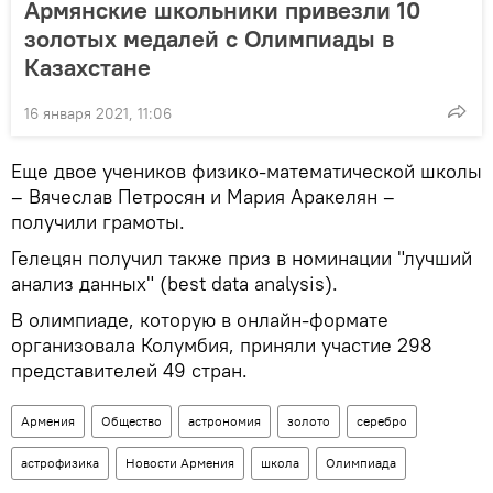
Армянские школьники привезли 10
золотых медалей с Олимпиады в
Казахстане
16 января 2021, 11:06
Еще двое учеников физико-математической школы
– Вячеслав Петросян и Мария Аракелян –
получили грамоты.
Гелецян получил также приз в номинации "лучший
анализ данных" (best data analysis).
В олимпиаде, которую в онлайн-формате
организовала Колумбия, приняли участие 298
представителей 49 стран.
Армения
Общество
астрономия
золото
серебро
астрофизика
Новости Армения
школа
Олимпиада